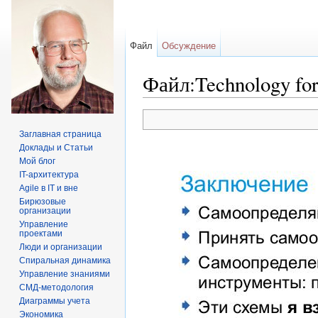
Файл
Обсуждение
Файл:Technology for
Перейти к:
навигация
,
поиск
Заглавная страница
Доклады и Статьи
Мой блог
IT-архитектура
Agile в IT и вне
Бирюзовые
организации
Управление
проектами
Люди и организации
Спиральная динамика
Управление знаниями
СМД-методология
Диаграммы учета
Экономика