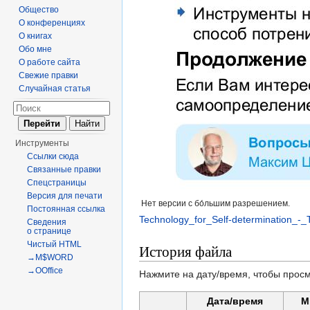
Общество
О конференциях
О книгах
Обо мне
О работе сайта
Свежие правки
Случайная статья
Инструменты
Ссылки сюда
Связанные правки
Спецстраницы
Версия для печати
Нет версии с бо́льшим разрешением.
Постоянная ссылка
Technology_for_Self-determination_-
Сведения
о странице
Чистый HTML
История файла
→M$WORD
→OOffice
Нажмите на дату/время, чтобы просм
Дата/время
М