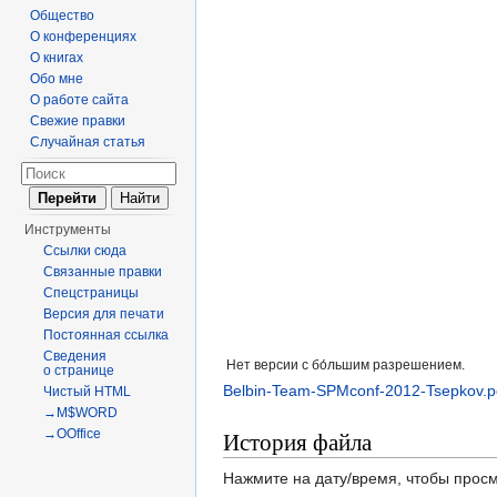
Общество
О конференциях
О книгах
Обо мне
О работе сайта
Свежие правки
Случайная статья
Инструменты
Ссылки сюда
Связанные правки
Спецстраницы
Версия для печати
Постоянная ссылка
Сведения
Нет версии с бо́льшим разрешением.
о странице
Belbin-Team-SPMconf-2012-Tsepkov.p
Чистый HTML
→M$WORD
→OOffice
История файла
Нажмите на дату/время, чтобы просм