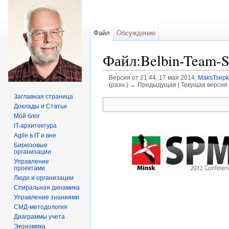
Файл
Обсуждение
Файл:Belbin-Team-S
Версия от 21:44, 17 мая 2014;
MaksTsepk
(разн.) ← Предыдущая | Текущая версия 
Перейти к:
навигация
,
поиск
Заглавная страница
Доклады и Статьи
Мой блог
IT-архитектура
Agile в IT и вне
Бирюзовые
организации
Управление
проектами
Люди и организации
Спиральная динамика
Управление знаниями
СМД-методология
Диаграммы учета
Экономика