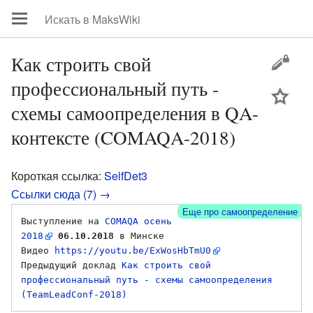
Как строить свой
профессиональный путь -
цей
схемы самоопределения в QA-
контексте (COMAQA-2018)
Короткая ссылка:
SelfDet3
Ссылки сюда (7) →
Еще про самоопределение
Выступление на 
COMAQA осень 
2018
06.10.2018
 в Минске 

Видео 
https://youtu.be/ExWosHbTmU0
Предыдущий доклад 
Как строить свой 
профессиональный путь - схемы самоопределения 
(TeamLeadConf-2018)