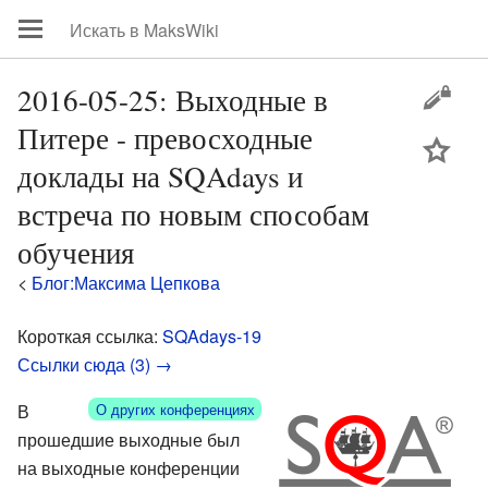
2016-05-25: Выходные в
Питере - превосходные
цей
доклады на SQAdays и
встреча по новым способам
обучения
<
Блог:Максима Цепкова
Короткая ссылка:
SQAdays-19
Ссылки сюда (3) →
В
О других конференциях
прошедшие выходные был
на выходные конференции