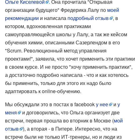
Ольге Киселевой
. Она прочитала "Открывая
организации будущего" Фредерика Лалу по
моей
рекомендации
и написала
подробный отзыв
, в
котором, вдохновленная практиками
самоуправляющейся школы у Лалу, а так же кейсом
обучения химии, описанными Сазерлендом в его
"Scrum. Революционный метод управления
проектами!", заявила, что хочет применить эти практики
в своем курсе. И не просто "хочу применить практики",
а достаточно подробно написала - что и как хотелось
бы применить, только для этого их надо было
адаптировать к online-обучению.
Мы обсуждали это в постах в facebook
у нее
и
у
меня
и договорились, что Ольга организует две
встречи, первая прошла во вторник в Москве (
мой
отзыв
), а вторая - в Питере. Интересно, что на
встрече были не только ИТ-тренеры, но и люди из