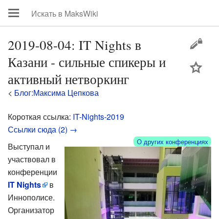
2019-08-04: IT Nights в
Казани - сильные спикеры и
цей
активный нетворкинг
<
Блог:Максима Цепкова
Короткая ссылка:
IT-Nights-2019
Ссылки сюда (2) →
О других конференциях
Выступал и
участвовал в
конференции
IT Nights
в
Иннополисе.
Организатор