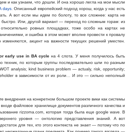
йдем и как узнаем, что дошли. И она хорошо легла на мои мысли
A days
. Описанный европейский подход хорош, когда у нас есть
ть. А вот если мы идем по болоту, то все сложнее: карта не
ть быстро. Или, другой вариант — переход по сложным горам: из
относительно ровных площадках, тоже особо на картах не
аничениями, и ошибка в этом может вполне провести к провалу
но изменяются, акцент на важности текущих решений уместен.
or early use in BA cycle
на 4 слота. У меня получилось быть
во техник, по которым группы последовательно шли по разным
T analysis; kind business problem — actualy, risk, opportunity;
keholder в зависимости от их роли… И это — сильно неполный
ыте внедрения на конкретном большом проекте вики как системы
а входе файловое хранилище документов различного качества и
ьзование rizzoma.com, которая тогда была еще google wave. В
верхнего уровня — онтологию представления знаний. А вот
статок для тех, кто этого контекста не знает — потому что по
вает неожиданные грани предмета. Как пример такого взгляда —