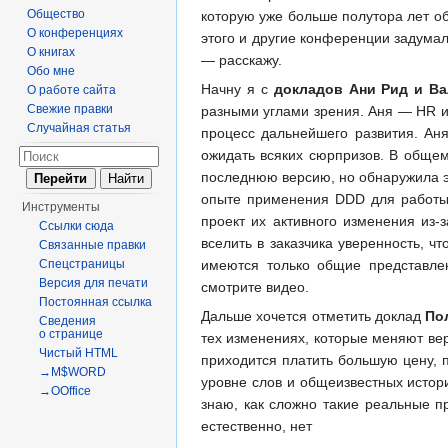
Общество
которую уже больше полутора лет о
О конференциях
этого и другие конференции задумал
О книгах
— расскажу.
Обо мне
Начну я с
докладов Ани Рид и В
О работе сайта
Свежие правки
разными углами зрения. Аня — HR и 
Случайная статья
процесс дальнейшего развития. Ан
ожидать всяких сюрпризов. В обще
последнюю версию, но обнаружила эт
опыте применения DDD для работы 
Инструменты
проект их активного изменения из
Ссылки сюда
вселить в заказчика уверенность, ч
Связанные правки
имеются только общие представлен
Спецстраницы
Версия для печати
смотрите видео.
Постоянная ссылка
Дальше хочется отметить доклад
Пол
Сведения
о странице
тех изменениях, которые меняют ве
Чистый HTML
приходится платить большую цену, п
→M$WORD
уровне слов и общеизвестных истор
→OOffice
знаю, как сложно такие реальные п
естественно, нет