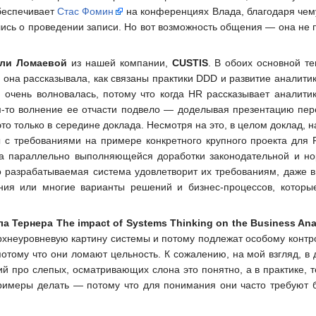
беспечивает
Стас Фомин
на конференциях Влада, благодаря чему
ись о проведении записи. Но вот возможность общения — она не п
али Ломаевой
из нашей компании,
CUSTIS
. В обоих основной т
она рассказывала, как связаны практики DDD и развитие аналитик
я очень волновалась, потому что когда HR рассказывает анали
м-то волнение ее отчасти подвело — доделывая презентацию пе
о только в середине доклада. Несмотря на это, в целом доклад, на
с требованиями на примере конкретного крупного проекта для Р
-за параллельно выполняющейся доработки законодательной и н
то разрабатываемая система удовлетворит их требованиям, даже в
ия или многие варианты решений и бизнес-процессов, которые
а Тернера The impact of Systems Thinking on the Business Anal
рхнеуровневую картину системы и потому подлежат особому контр
отому что они ломают цельность. К сожалению, на мой взгляд, в 
ий про слепых, осматривающих слона это понятно, а в практике, 
римеры делать — потому что для понимания они часто требуют бол