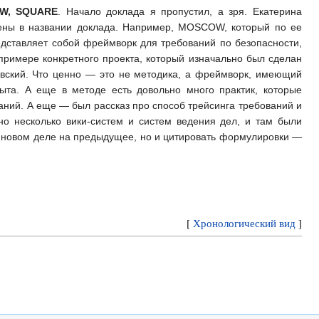
OW, SQUARE
. Начало доклада я пропустил, а зря. Екатерина
слены в названии доклада. Например, MOSCOW, который по ее
дставляет собой фреймворк для требований по безопасности,
примере конкретного проекта, который изначально был сделан
ковский. Что ценно — это не методика, а фреймворк, имеющий
ыта. А еще в методе есть довольно много практик, которые
ваний. А еще — был рассказ про способ трейсинга требований и
но несколько вики-систем и систем ведения дел, и там были
в новом деле на предыдущее, но и цитировать формулировки —
[
Хронологический вид
]