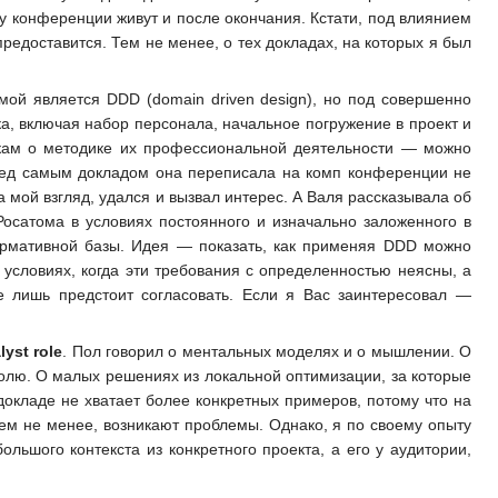
 конференции живут и после окончания. Кстати, под влиянием
редоставится. Тем не менее, о тех докладах, на которых я был
емой является DDD (domain driven design), но под совершенно
а, включая набор персонала, начальное погружение в проект и
тикам о методике их профессиональной деятельности — можно
ред самым докладом она переписала на комп конференции не
 мой взгляд, удался и вызвал интерес. А Валя рассказывала об
осатома в условиях постоянного и изначально заложенного в
ормативной базы. Идея — показать, как применяя DDD можно
 условиях, когда эти требования с определенностью неясны, а
 лишь предстоит согласовать. Если я Вас заинтересовал —
yst role
. Пол говорил о ментальных моделях и о мышлении. О
олю. О малых решениях из локальной оптимизации, за которые
докладе не хватает более конкретных примеров, потому что на
тем не менее, возникают проблемы. Однако, я по своему опыту
ьшого контекста из конкретного проекта, а его у аудитории,