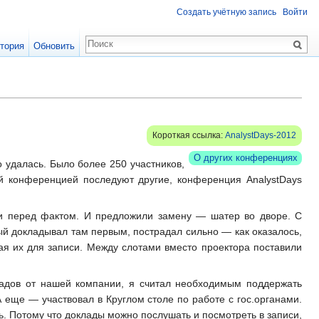
Создать учётную запись
Войти
тория
Обновить
Короткая ссылка:
AnalystDays-2012
О других конференциях
удалась. Было более 250 участников,
ой конференцией последуют другие, конференция AnalystDays
ли перед фактом. И предложили замену — шатер во дворе. С
ый докладывал там первым, пострадал сильно — как оказалось,
ая их для записи. Между слотами вместо проектора поставили
ладов от нашей компании, я считал необходимым поддержать
А еще — участвовал в Круглом столе по работе с гос.органами.
ь. Потому что доклады можно послушать и посмотреть в записи,