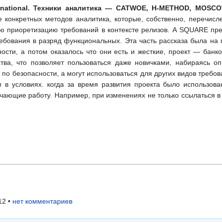
ernational. Техники аналитика — CATWOE, H-METHOD, MOSC
е конкретных методов аналитика, которые, собственно, перечи
ю приоретизацию требований в контексте релизов. А SQUARE пре
ребования в разряд функциональных. Эта часть рассказа была на 
ости, а потом оказалось что они есть и жесткие, проект — бан
а, что позволяет пользоваться даже новичками, набираясь оп
по безопасности, а могут использоваться для других видов требо
 в условиях. когда за время развития проекта было использова
гчающие работу. Например, при изменениях не только ссылаться 
12 •
нет комментариев