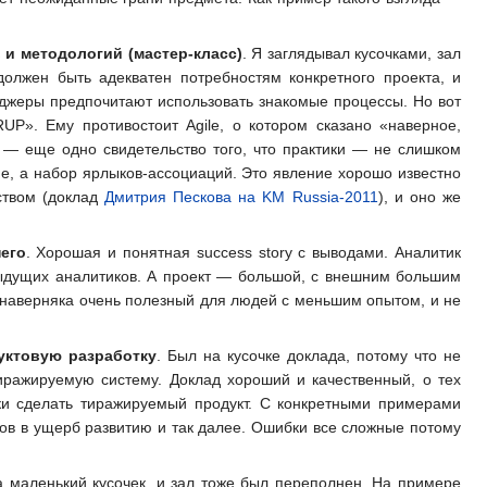
 и методологий (мастер-класс)
. Я заглядывал кусочками, зал
лжен быть адекватен потребностям конкретного проекта, и
еджеры предпочитают использовать знакомые процессы. Но вот
P». Ему противостоит Agile, о котором сказано «наверное,
 — еще одно свидетельство того, что практики — не слишком
ие, а набор ярлыков-ассоциаций. Это явление хорошо известно
ством (доклад
Дмитрия Пескова на KM Russia-2011
), и оно же
его
. Хорошая и понятная success story с выводами. Аналитик
дыдущих аналитиков. А проект — большой, с внешним большим
о наверняка очень полезный для людей с меньшим опытом, и не
дуктовую разработку
. Был на кусочке доклада, потому что не
иражируемую систему. Доклад хороший и качественный, о тех
тки сделать тиражируемый продукт. С конкретными примерами
тов в ущерб развитию и так далее. Ошибки все сложные потому
 маленький кусочек, и зал тоже был переполнен. На примере