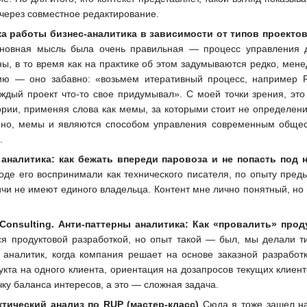
 через совместное редактирование.
а работы бизнес-аналитика в зависимости от типов проектов
новная мысль была очень правильная — процесс управления до
ны, в то время как на практике об этом задумываются редко, мен
ию — оно забавно: «возьмем итеративный процесс, например RU
дый проект что-то свое придумывал». С моей точки зрения, это
еории, применяя слова как мемы, за которыми стоит не определен
енно, мемы и являются способом управления современным обще
.
аналитика: как бежать впереди паровоза и не попасть под н
оде его воспринимали как технического писателя, по опыту пре
фичи не имеют единого владельца. Контент мне лично понятный, н
Consulting. Анти-паттерны аналитика: Как «провалить» про
я продуктовой разработкой, но опыт такой — был, мы делали т
 аналитик, когда компания решает на основе заказной разрабо
укта на одного клиента, ориентация на дозапросов текущих клиен
чку баланса интересов, а это — сложная задача.
тический анализ по RUP (мастер-класс)
Сюда я тоже зашел на