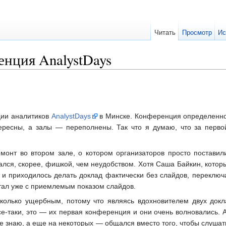
Читать
Просмотр
Ис
енция AnalystDays
ции аналитиков
AnalystDays
в Минске. Конференция определенно 
тересны, а залы — переполнены. Так что я думаю, что за перв
онт во втором зале, о котором организаторов просто постави
ался, скорее, фишкой, чем неудобством. Хотя Саша Байкин, котор
 и приходилось делать доклад фактически без слайдов, переключ
итал уже с приемлемым показом слайдов.
сколько ущербным, потому что являясь вдохновителем двух док
се-таки, это — их первая конференция и они очень волновались. 
 не знаю, а еще на некоторых — общался вместо того, чтобы слушат