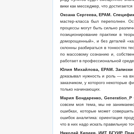
вики как месседжер, что достигается
Оксана Сергеева, EPAM. Специфик
мастер-класса был переполнен. Ос
процессы могут быть сильно различ
позиционирование практики в теор
доморощенный», и без деталей «каж
склонны разбираться в тонкостях т
по массовому сознанию и, собств
работает в профессиональной среде
Юлия Михайлова, EPAM. Записки 
доказывал нужность и роль — на вх
заказчиком, у которого некоторые 
только начинающих.
Мария Бондаренко, Generation_P 
совсем моя тема, мы не занимаемс
ошибках, которые может совершить
ошибок аналитика: ориентация прод
что в них надо искать правильную то
Николай Киреев, ИИТ БГУИР. Прак