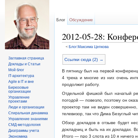
Блог
Обсуждение
2012-05-28: Конфер
<
Блог:Максима Цепкова
Перейти к:
навигация
,
поиск
Заглавная страница
Ссылки сюда (2) →
Доклады и Статьи
Мой блог
В пятницу был на первой конферен
IT-архитектура
4 трека и многие из них очень ин
Agile в IT и вне
продолжит работу.
Бирюзовые
организации
Отдельной фишкой был начатый рем
Управление
погодой — повезло, поэтому он оказ
проектами
проектор там не виден совершенно,
Люди и организации
Спиральная динамика
телевизор, так что Дима Безуглый ч
Управление знаниями
Обзор докладов в отзыве будет не
СМД-методология
докладчиц и быть на их докладах. В
Диаграммы учета
Итого — про 3 слота из 10 я ничего
Экономика