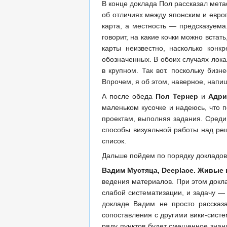
В конце доклада Пол рассказал метаф
об отличиях между японским и евро
карта, а местность — предсказуема
говорит, на какие кочки можно встат
карты неизвестно, насколько кон
обозначенных. В обоих случаях лок
в крупном. Так вот. поскольку биз
Впрочем, я об этом, наверное, напи
А после обеда
Пол Тернер
и
Адри
маленьком кусочке и надеюсь, что 
проектам, выполняя задания. Среди ни
способы визуальной работы над реш
список.
Дальше пойдем по порядку докладов
Вадим Мустяца, Deeplace. Живые 
ведения материалов. При этом докла
слабой систематизации, и задачу — 
докладе Вадим не просто рассказ
сопоставления с другими вики-систе
ряду пунктов будет смещенное знани