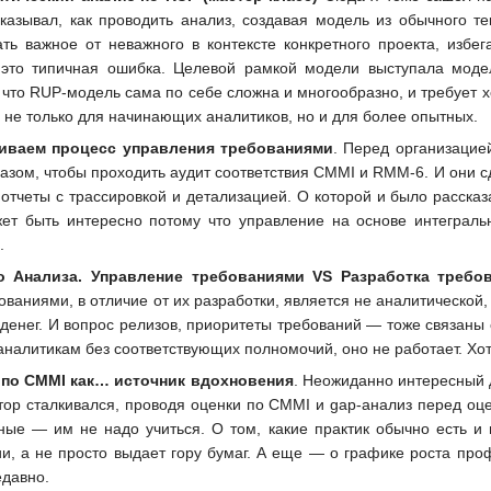
сказывал, как проводить анализ, создавая модель из обычного те
ть важное от неважного в контексте конкретного проекта, избе
 это типичная ошибка. Целевой рамкой модели выступала модел
что RUP-модель сама по себе сложна и многообразно, и требует х
 не только для начинающих аналитиков, но и для более опытных.
аиваем процесс управления требованиями
. Перед организацие
зом, чтобы проходить аудит соответствия CMMI и RMM-6. И они сд
тчеты с трассировкой и детализацией. О которой и было рассказа
ет быть интересно потому что управление на основе интеграл
.
о Анализа. Управление требованиями VS Разработка требо
бованиями, в отличие от их разработки, является не аналитической
в денег. И вопрос релизов, приоритеты требований — тоже связан
алитикам без соответствующих полномочий, оно не работает. Хотя
 по CMMI как… источник вдохновения
. Неожиданно интересный 
ор сталкивался, проводя оценки по CMMI и gap-анализ перед оцен
ные — им не надо учиться. О том, какие практик обычно есть и 
и, а не просто выдает гору бумаг. А еще — о графике роста про
едавно.