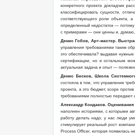
конкретного проекта докладчик рас
классифицировать сущности, отлича
соответствующего роли объекта, а
определенный недостаток — потому 
с примерами — они ценны и, думаю,
Денис Гобов, Арт-мастер. Выстр
управления требованиями таким обра
это обеспечивала? выдавая нужные о
сертификации, но и остальным мож
актуальная задача и опыт — полезен
Денис Бесков, Школа Системног
состояла в том, что управление тре
проекта, а это бюджет, scope проти
требованиями полностью передают ан
Александр Кондаков. Оценивания
наполнен историями, с которыми авт
работу делать надо; у нас люди ум
стимулирует реальный рост компани
Process Officer, которая появилась н