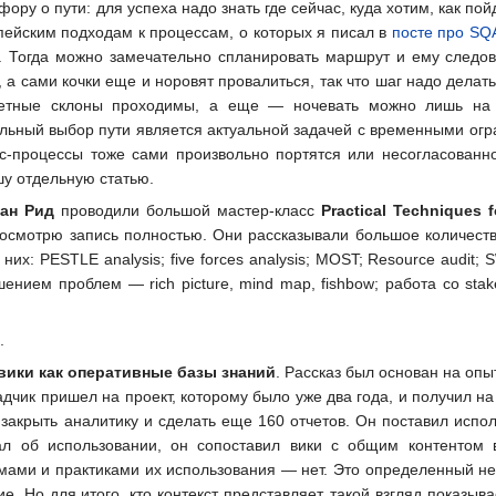
ору о пути: для успеха надо знать где сейчас, куда хотим, как по
пейским подходам к процессам, о которых я писал в
посте про SQ
. Тогда можно замечательно спланировать маршрут и ему следова
ь, а сами кочки еще и норовят провалиться, так что шаг надо дела
кретные склоны проходимы, а еще — ночевать можно лишь на 
альный выбор пути является актуальной задачей с временными огр
нес-процессы тоже сами произвольно портятся или несогласован
шу отдельную статью.
ан Рид
проводили большой мастер-класс
Practical Techniques f
посмотрю запись полностью. Они рассказывали большое количест
х: PESTLE analysis; five forces analysis; MOST; Resource audit; SWO
ением проблем — rich picture, mind map, fishbow; работа со sta
.
вики как оперативные базы знаний
. Рассказ был основан на оп
дчик пришел на проект, которому было уже два года, и получил н
закрыть аналитику и сделать еще 160 отчетов. Он поставил испол
ал об использовании, он сопоставил вики с общим контентом 
мами и практиками их использования — нет. Это определенный недо
е. Но для итого, кто контекст представляет, такой взгляд показы