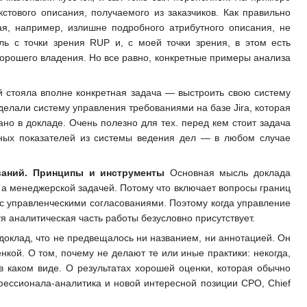
кстового описания, получаемого из заказчиков. Как правильно
гая, например, излишне подробного атрибутного описания, не
ь с точки зрения RUP и, с моей точки зрения, в этом есть
орошего владения. Но все равно, конкретные примеры анализа
й стояла вполне конкретная задача — выстроить свою систему
елали систему управления требованиями на базе Jira, которая
но в докладе. Очень полезно для тех. перед кем стоит задача
ьных показателей из системы ведения дел — в любом случае
ваний. Принципы и инструменты
Основная мысль доклада
, а менеджерской задачей. Потому что включает вопросы границ
ы с управленческими согласованиями. Поэтому когда управление
 аналитическая часть работы безусловно присутствует.
доклад, что не предвещалось ни названием, ни аннотацией. Он
кой. О том, почему не делают те или иные практики: некогда,
в каком виде. О результатах хорошей оценки, которая обычно
фессионала-аналитика и новой интересной позиции CPO, Chief