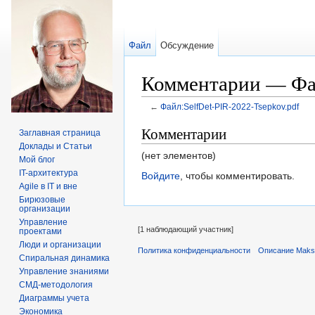
Файл
Обсуждение
Комментарии — Файл
←
Файл:SelfDet-PIR-2022-Tsepkov.pdf
Перейти к:
навигация
,
поиск
Комментарии
Заглавная страница
Доклады и Статьи
(нет элементов)
Мой блог
IT-архитектура
Войдите
, чтобы комментировать.
Agile в IT и вне
Бирюзовые
организации
Управление
[1 наблюдающий участник]
проектами
Люди и организации
Политика конфиденциальности
Описание Maks
Спиральная динамика
Управление знаниями
СМД-методология
Диаграммы учета
Экономика