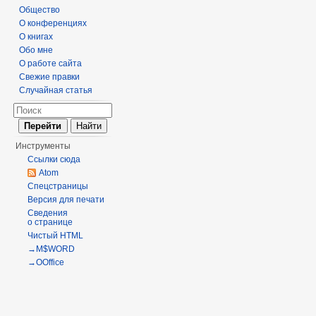
Общество
О конференциях
О книгах
Обо мне
О работе сайта
Свежие правки
Случайная статья
Инструменты
Ссылки сюда
Atom
Спецстраницы
Версия для печати
Сведения
о странице
Чистый HTML
→M$WORD
→OOffice