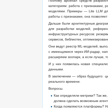
Поэтому арсенал средств разрабо
категориям: работа с признаками, р
моделями. Примеры — Lite LLM для
работы с признаками, она позволяет
Дальше были архитектурные диагра
для разработки моделей, референ
инфраструктурных ресурсов: резерви
сервисов, библиотек, оптимизированн
Они ведут реестр ML-моделей, выпо
с имеющимися через ИИ-радар, напр
расширяем зоопарк, а если лучше, т
И у них появилась новая специализа
данными.
В заключении — образ будущего: ц
реального времени.
Вопросы.
Как определяли метрики? Так же,
должна сделать возможным агенто
Когда появляются платформы? Нач