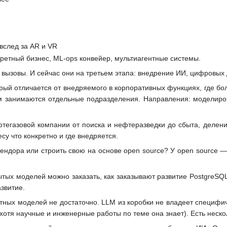
я
вслед за AR и VR
ретный бизнес, ML-ops конвейер, мультиагентные системы.
вызовы. И сейчас они на третьем этапа: внедрение ИИ, цифровых 
ый отличается от внедряемого в корпоративных функциях, где бол
м занимаются отдельные подразделения. Направления: моделиро
фтегазовой компании от поиска и нефтеразведки до сбыта, делени
су что конкретно и где внедряется.
вендора или строить свою на основе open source? У open source 
ытых моделей можно заказать, как заказывают развитие PostgreSQL
звитие.
тных моделей не достаточно. LLM из коробки не владеет специфич
отя научные и инженерные работы по теме она знает). Есть нескол