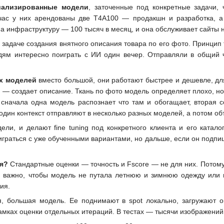
иализированные модели
, заточенные под конкретные задачи,
час у них арендованы две T4A100 — продакшн и разработка, а 
а инфраструктуру — 100 тысяч в месяц, и она обслуживает сайты не
 задаче создания внятного описания товара по его фото. Принцип fa
дям интересно поиграть с ИИ один вечер. Отправляли в общий ч
х моделей
вместо большой, они работают быстрее и дешевле, дл
ая — создает описание. Ткань по фото модель определяет плохо, н
сначала одна модель распознает что там и обогащает, вторая с
а один контекст отправляют в несколько разных моделей, а потом о
ли, и делают fine tuning под конкретного клиента и его катало
оиграться с уже обученными вариантами, но дальше, если он подп
я?
Стандартные оценки — точность и Fscore — не для них. Потому
му важно, чтобы модель не путала летнюю и зимнюю одежду ил
ия.
я, большая модель. Ее поднимают в spot локально, загружают 
амках оценки отдельных итераций. В тестах — тысячи изображений,