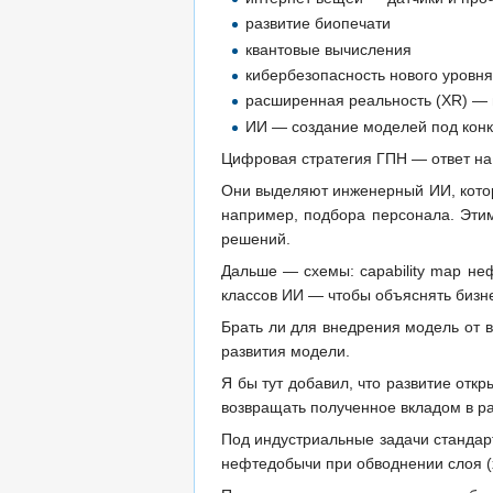
развитие биопечати
квантовые вычисления
кибербезопасность нового уровн
расширенная реальность (XR) — 
ИИ — создание моделей под конк
Цифровая стратегия ГПН — ответ на 
Они выделяют инженерный ИИ, котор
например, подбора персонала. Эти
решений.
Дальше — схемы: capability map не
классов ИИ — чтобы объяснять бизне
Брать ли для внедрения модель от 
развития модели.
Я бы тут добавил, что развитие откр
возвращать полученное вкладом в ра
Под индустриальные задачи стандар
нефтедобычи при обводнении слоя (х