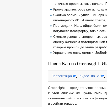
точечные проекты, как в начале
Кроме архитекторов кто используе
Сколько времени ушло? ML-ops ко
инженерного ИИ. И много треков, 
Про модели. На слайдах были ком
покупаете платформу, такие есть
Сколько успешно внедренных реше
оценку бизнесом потенциальной п
которые прошли до этапа разрабо
Управление онтологиями. JetBrai
Павел Кан из Greensight. 
Презентация
, 
видео на vk
,
Greensight — предоставляет полный 
В этой линейке им нужны были пр
семантический поиск, классификация
и свойств товаров.