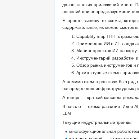
давно, и таких приложений много. 
решений при непредсказуемости пов
Я просто выпишу те схемы, которы
содержательные, их можно смотреть
Capability map ГПН, отража
Применение ИИ в ИТ-ландшаф
Мапинг проектов ИИ на карту 
Инструментарий разработки и
Обзор рынка инструментов 
Архитектурные схемы приложе
А помимо схем в рассказе был ряд 
распределения инфраструктурных ре
А теперь — краткий конспект доклада
В начале — схема развития: Идея AI
LLM
Текущие индустриальные тренды.
многофункциональная робототех
интернет вещей — датчики и про