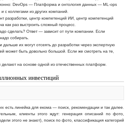
юционно: DevOps — Платформа и онтология данных — ML-ops
 и с коллегами из других компаний.
нт разработки, центр компетенций ИИ, центр компетенций
вча как раз выстроить сложный процесс.
адо сделать? Ответ — зависит от пути компании. Если
надо собирать.
и дальше их могут отсеять до разработки через экспертную
ей может быть довольно большой. Если же смотреть на те,
ый делают на основе одной из отечественных платформ.
миллионных инвестиций
их есть линейка для екома — поиск, рекомендации и так далее.
ельным, клиенты этого ждут: генерация описаний по фото,
дели этого не знают), поиск по фото, классификация категорий