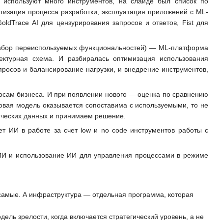
 используют много инструментов, на слайде был список по
атизация процесса разработки, эксплуатация приложений с ML-
dTrace AI для цензурирования запросов и ответов, Fist для
набор переиспользуемых функциональностей) — ML-платформа
ктурная схема. И разбиралась оптимизация использования
просов и балансирование нагрузки, и внедрение инструментов,
осам бизнеса. И при появлении нового — оценка по сравнению
овая модель оказывается сопоставима с используемыми, то не
тических данных и принимаем решение.
ует ИИ в работе за счет low и no code инструментов работы с
ИИ и использование ИИ для управления процессами в режиме
 самые. А инфраструктура — отдельная программа, которая
ель зрелости, когда включается стратегический уровень, а не