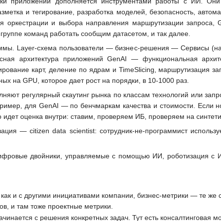
тки приложений дополняется инструментами работы с ИИ. Они
азметка и тегирование, разработка моделей, безопасность, автом
 оркестрации и выбора направления маршрутизации запроса, Gol
 группе команд работать сообщим датасетом, и так далее.
ммы. Layer-схема пользователи — бизнес-решения — Сервисы (
сная архитектура приложений GenAI — функциональная архите
рование карт, деление по ядрам и TimeSlicing, маршрутизация за
ых на GPU, которое дает рост на порядки, в 10-1000 раз.
лняют регулярный скаутинг рынка по классам технологий или запр
имер, для GenAI — по бенчмаркам качества и стоимости. Если н
о идет оценка внутри: ставим, проверяем ИБ, проверяем на синте
ция — citizen data scientist: сотрудник-не-программист использ
ифровые двойники, управляемые с помощью ИИ, роботизация с 
 как и с другими инициативами компании, бизнес-метрики — те же
в, и там тоже проектные метрики.
инается с решения конкретных задач. Тут есть консалтинговая мод