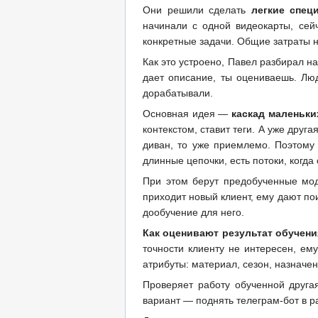
Они решили сделать
легкие спец
начинали с одной видеокарты, сей
конкретные задачи. Общие затраты н
Как это устроено, Павел разбирал на
дает описание, ты оцениваешь. Лю
дорабатывали.
Основная идея —
каскад маленьки
контекстом, ставит теги. А уже друг
диван, то уже приемлемо. Поэтому 
длинные цепочки, есть потоки, когд
При этом берут предобученные моде
приходит новый клиент, ему дают п
дообучение для него.
Как оценивают результат обучени
точности клиенту не интересен, е
атрибуты: материал, сезон, назначен
Проверяет работу обученной друга
вариант — поднять телеграм-бот в р