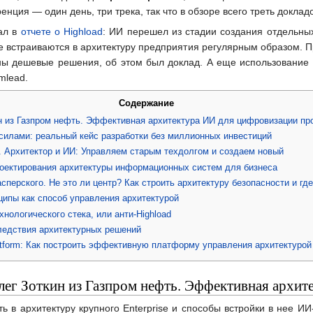
нция — один день, три трека, так что в обзоре всего треть доклад
сал в
отчете о Highload
: ИИ перешел из стадии создания отдельны
 встраиваются в архитектуру предприятия регулярным образом. Пр
ны дешевые решения, об этом был доклад. А еще использование ИИ
mlead.
Содержание
н из Газпром нефть. Эффективная архитектура ИИ для цифровизации пр
 силами: реальный кейс разработки без миллионных инвестиций
. Архитектор и ИИ: Управляем старым техдолгом и создаем новый
роектирования архитектуры информационных систем для бизнеса
сперского. Не это ли центр? Как строить архитектуру безопасности и гд
ципы как способ управления архитектурой
нологического стека, или анти-Highload
ледствия архитектурных решений
latform: Как построить эффективную платформу управления архитектурой
лег Зоткин из Газпром нефть. Эффективная архит
ть в архитектуру крупного Enterprise и способы встройки в нее 