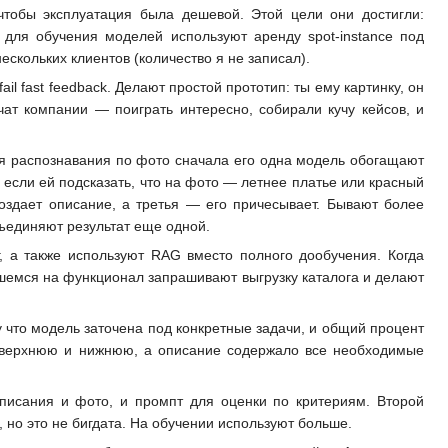
 чтобы эксплуатация была дешевой. Этой цели они достигли:
для обучения моделей используют аренду spot-instance под
скольких клиентов (количество я не записал).
il fast feedback. Делают простой прототип: ты ему картинку, он
ат компании — поиграть интересно, собирали кучу кейсов, и
я распознавания по фото сначала его одна модель обогащают
о если ей подсказать, что на фото — летнее платье или красный
оздает описание, а третья — его причесывает. Бывают более
бъединяют результат еще одной.
г, а также используют RAG вместо полного дообучения. Когда
ишемся на функционал запрашивают выгрузку каталога и делают
 что модель заточена под конкретные задачи, и общий процент
и верхнюю и нижнюю, а описание содержало все необходимые
описания и фото, и промпт для оценки по критериям. Второй
 но это не бигдата. На обучении используют больше.