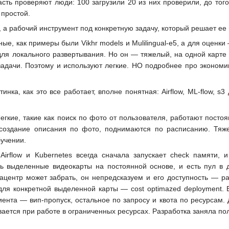
сть проверяют люди: 100 загрузили 20 из них проверили, до того
 простой.
, а рабочий инструмент под конкретную задачу, который решает ее
, как примеры были Vikhr models и Mulilingual-e5, а для оценки
 для локального развертывания. Но он — тяжелый, на одной карте
адачи. Поэтому и используют легкие. НО подробнее про экономик
нка, как это все работает, вполне понятная: Airflow, ML-flow, s3
егкие, такие как поиск по фото от пользователя, работают посто
 создание описания по фото, поднимаются по расписанию. Тяж
бучении.
irflow и Kubernetes всегда сначала запускает check памяти, и
ь выделенные видеокарты на постоянной основе, и есть пул в 
центр может забрать, он непредсказуем и его доступность — ра
для конкретной выделенной карты — cost optimazed deployment. В
иента — вип-пропуск, остальное по запросу и квота по ресурсам.
ается при работе в ограниченных ресурсах. Разработка заняла пол