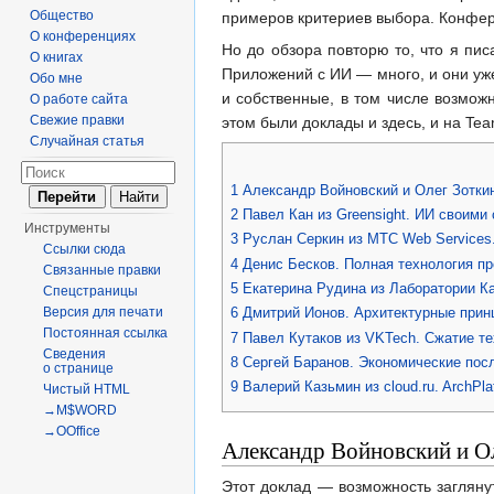
Общество
примеров критериев выбора. Конфере
О конференциях
Но до обзора повторю то, что я пи
О книгах
Приложений с ИИ — много, и они уже
Обо мне
и собственные, в том числе возмож
О работе сайта
Свежие правки
этом были доклады и здесь, и на Tea
Случайная статья
1
Александр Войновский и Олег Зотки
2
Павел Кан из Greensight. ИИ своими
Инструменты
3
Руслан Серкин из МТС Web Services
Ссылки сюда
4
Денис Бесков. Полная технология п
Связанные правки
5
Екатерина Рудина из Лаборатории Ка
Спецстраницы
Версия для печати
6
Дмитрий Ионов. Архитектурные прин
Постоянная ссылка
7
Павел Кутаков из VKTech. Сжатие тех
Сведения
8
Сергей Баранов. Экономические пос
о странице
9
Валерий Казьмин из cloud.ru. ArchP
Чистый HTML
→M$WORD
→OOffice
Александр Войновский и О
Этот доклад — возможность загляну