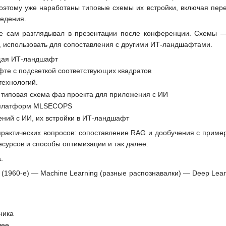
Поэтому уже наработаны типовые схемы их встройки, включая пер
едения.
е сам разглядывал в презентации после конференции. Схемы — 
, использовать для сопоставления с другими ИТ-ландшафтами.
ющая ИТ-ландшафт
те с подсветкой соответствующих квадратов
технологий.
 типовая схема фаз проекта для приложения с ИИ
и платформ MLSECOPS
ний с ИИ, их встройки в ИТ-ландшафт
практических вопросов: сопоставление RAG и дообучения с пример
сурсов и способы оптимизации и так далее.
.
 (1960-е) — Machine Learning (разные распознавалки) — Deep Learn
ника
чее