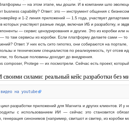
. Платформы — на этом этапе, мы дошли. И в компании шло эвол
т busness capability? Ответ: это — инструмент общения с бизнесом
нверйер и 1-2 линия приложений — 1.5 года, участвует департаме
в которых участвуют разные люди, включая ИБ и разработку, и звд
поненты — сервис цензурирования и другие. Это из коробки или н
 — то там сервисы из коробки. Если платформу делаете сами — то 
ний? Ответ. У них есть сито гипотез, они собираются на портале, 
ользы и техническим специалистов по реализуемость, тут отсев ид
тки, то больше половины доходит до внедрения.
ns composer, Protege — их посмотрели. Сейчас есть проект, котор
ИИ своими силами: реальный кейс разработки без 
 
видео на youtube
цикл разработки приложений для Магнита и других клиентов. И у н
одукты с использованием ИИ — сейчас это становится обязат
, генерация синонимов (например, свитшот и свитер, из коробки мо