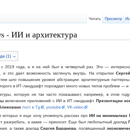
Читать
Просмотр
Ис
ys - ИИ и архитектура
да (1) →
с 2019 года, а я на ней был в четвертый раз. Это — интересн
e, и это дает возможность заглянуть внутрь. На открытии
Серге
атем шло повышение уровня абстракции: архитектурные паттерны,
оторого в ИТ-ландшафт порождает много новых типов проблем — и 
туры, которую не так часто показывают, например, в этом год
мы
включения приложений с ИИ в ИТ-ландшафт.
Презентации к
бликовано
пост в Tg
,
youtube
,
VK-video
.
и которых я еще хочу упомянуть рассказ про
ИИ на минималках 
ет разгребать, а какие — приносит. Еще был любопытный доклад
ния, а также доклад
Сергея Баранова
, посвященный
экономиче