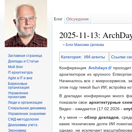
Блог
Обсуждение
2025-11-13: ArchDa
<
Блог:Максима Цепкова
Перейти к:
навигация
,
поиск
Заглавная страница
Категория
:
ИИ-агенты
Ссылки сю
Доклады и Статьи
Мой блог
Конференция
Archdays
проходит 
IT-архитектура
архитекторов из крупного Enterpris
Agile в IT и вне
Начиналось все с микросервисов, з
Бирюзовые
этом году темой был ИИ, встройка к
организации
Управление
В докладах конференции много фак
проектами
показали свои
архитектурные схе
Люди и организации
Спиральная динамика
Видео - ожидается (17.02.2026 -
опу
Управление знаниями
А у меня —
обзор докладов
, сред
СМД-методология
какие технические долги ИИ помога
Диаграммы учета
однако, не исключает масштабирова
Экономика