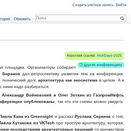
Создать учётную запись
Войти
тория
Обновить
Короткая ссылка:
ArchDays-2025
О других конференциях
ая площадка. Организаторы собирают
й Баранов
дал ретроспективу развитие тем на конференции.
 технический долг,
архитектура как экосистема
в целом. А в
с ними надо разбираться.
у
Александр Войновский и Олег Зоткин из ГазпромНефть
онференции опубликованы
, так что эти схемы можно увидеть.
Павла Кана из Greensight
и рассказ
Руслана Серкина
о том,
Павла Кутакова из VKTech
про простую архитектуру, которая,
ским последствиям архитектурных решений
со множеством