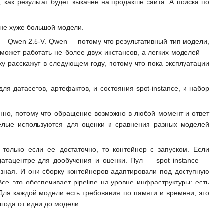
, как результат будет выкачен на продакшн сайта. А поиска по
 не хуже большой модели.
 — Qwen 2.5-V. Qwen — потому что результативный тип модели,
 может работать не более двух инстансов, а легких моделей —
у расскажут в следующем году, потому что пока эксплуатации
 для датасетов, артефактов, и состояния spot-instance, и набор
янно, потому что обращение возможно в любой момент и ответ
елые используются для оценки и сравнения разных моделей
 только если ее достаточно, то контейнер с запуском. Если
датацентре для дообучения и оценки. Пул — spot instance —
зная. И они сборку контейнеров адаптировали под доступную
се это обеспечивает pipeline на уровне инфраструктуры: есть
 Для каждой модели есть требования по памяти и времени, это
года от идеи до модели.