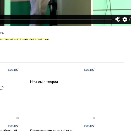
ме.
280" height="408" frameborder="0"></iframe>