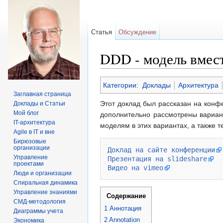
Статья
Обсуждение
DDD - модель вмест
Перейти к:
навигация
,
поиск
Категории
:
Доклады
Архитектура
Заглавная страница
Этот доклад был рассказан на кон
Доклады и Статьи
Мой блог
дополнительно рассмотрены вариан
IT-архитектура
моделям в этих вариантах, а также 
Agile в IT и вне
Бирюзовые
организации
Доклад на сайте конференции
Управление
Презентация на slideshare
проектами
Видео на vimeo
Люди и организации
Спиральная динамика
Управление знаниями
Содержание
СМД-методология
1
Аннотация
Диаграммы учета
2
Annotation
Экономика