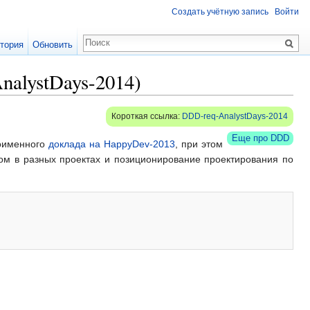
Создать учётную запись
Войти
тория
Обновить
alystDays-2014)
Короткая ссылка:
DDD-req-AnalystDays-2014
Еще про DDD
ноименного
доклада на HappyDev-2013
, при этом
ом в разных проектах и позиционирование проектирования по