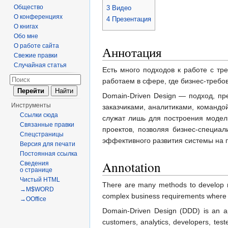
Общество
3
Видео
О конференциях
4
Презентация
О книгах
Обо мне
О работе сайта
Аннотация
Свежие правки
Случайная статья
Есть много подходов к работе с тр
работаем в сфере, где бизнес-требо
Domain-Driven Design — подход, п
Инструменты
заказчиками, аналитиками, командо
Ссылки сюда
служат лишь для построения модели
Связанные правки
проектов, позволяя бизнес-специа
Спецстраницы
эффективного развития системы на п
Версия для печати
Постоянная ссылка
Annotation
Сведения
о странице
Чистый HTML
There are many methods to develop re
→M$WORD
complex business requirements where o
→OOffice
Domain-Driven Design (DDD) is an ap
customers, analytics, developers, tes