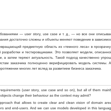
ебованиями — user story, use case и т. д., — но все они описыв
вания достаточно сложны и объекты меняют поведение в зависимос
ревращающий предметную область из «темного леса» в прозрачну
й разработки и тестировщиками. Это позволяет модели, описанно
, а затем теряют актуальность. Такой подход качественно упрощ
листам заказчика полноценно верифицировать модель системы. 
ротяжении многих лет вслед за развитием бизнеса заказчика.
quirements (user story, use case and so on), but all of them mainly
bjects change their behaviour as the context may admit?
proach that allows to create clear and clean vision of domain ar
ters and end-users. And we can use models developed in this language 