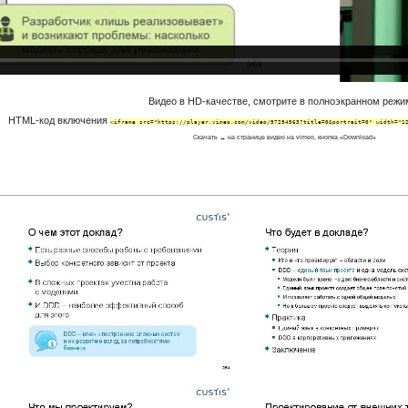
Видео в HD-качестве, смотрите в полноэкранном режи
HTML-код включения
<iframe src="https://player.vimeo.com/video/97294563?title=0&portrait=0" width="1
Скачать → на странице видео на vimeo, кнопка «Download»