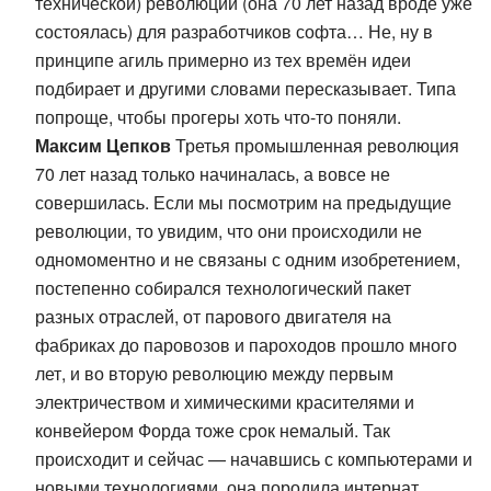
технической) революции (она 70 лет назад вроде уже
состоялась) для разработчиков софта… Не, ну в
принципе агиль примерно из тех времён идеи
подбирает и другими словами пересказывает. Типа
попроще, чтобы прогеры хоть что-то поняли.
Максим Цепков
Третья промышленная революция
70 лет назад только начиналась, а вовсе не
совершилась. Если мы посмотрим на предыдущие
революции, то увидим, что они происходили не
одномоментно и не связаны с одним изобретением,
постепенно собирался технологический пакет
разных отраслей, от парового двигателя на
фабриках до паровозов и пароходов прошло много
лет, и во вторую революцию между первым
электричеством и химическими красителями и
конвейером Форда тоже срок немалый. Так
происходит и сейчас — начавшись с компьютерами и
новыми технологиями, она породила интернат,