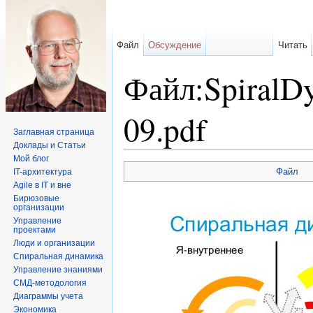
Файл
Обсуждение
Читать
Файл:SpiralDy
09.pdf
Заглавная страница
Доклады и Статьи
Перейти к:
навигация
,
поиск
Мой блог
Файл
IT-архитектура
Agile в IT и вне
Бирюзовые
организации
Управление
проектами
Люди и организации
Спиральная динамика
Управление знаниями
СМД-методология
Диаграммы учета
Экономика