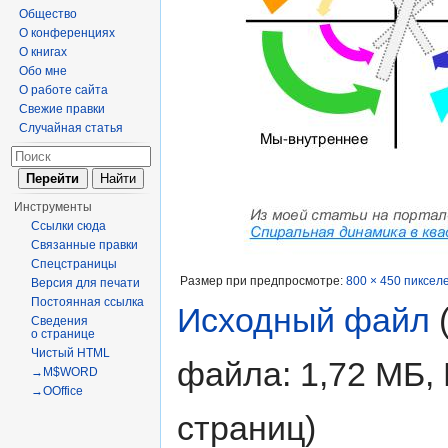
Общество
О конференциях
О книгах
Обо мне
О работе сайта
Свежие правки
Случайная статья
Инструменты
Ссылки сюда
Связанные правки
Спецстраницы
Размер при предпросмотре:
800 × 450 пиксел
Версия для печати
Постоянная ссылка
Исходный файл
‎
Сведения
о странице
Чистый HTML
файла: 1,72 МБ,
→M$WORD
→OOffice
страниц)