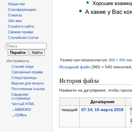
Общество
О конференциях
О книгах
Обо мне
О работе сайта
Свежие правки
Случайная статья
Размер при предпросмотре:
800 × 450 пи
Инструменты
Ссылки сюда
Исходный файл
‎
(960 × 540 пикселей
Связанные правки
Спецстраницы
История файла
Версия для печати
Постоянная ссылка
Нажмите на дату/время, чтобы просм
Сведения
о странице
Дата/время
Чистый HTML
текущий
07:14, 15 марта 2019
→M$WORD
→OOffice