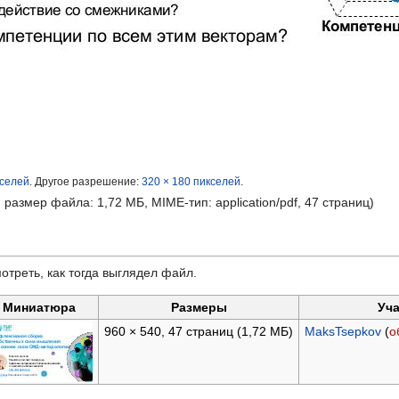
кселей
.
Другое разрешение:
320 × 180 пикселей
.
, размер файла: 1,72 МБ, MIME-тип:
application/pdf
, 47 страниц)
отреть, как тогда выглядел файл.
Миниатюра
Размеры
Уча
960 × 540, 47 страниц
(1,72 МБ)
MaksTsepkov
(
о