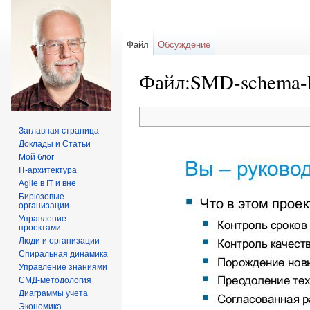
Файл
Обсуждение
Файл:SMD-schema-P
Перейти к:
навигация
,
поиск
Заглавная страница
Доклады и Статьи
Мой блог
IT-архитектура
Agile в IT и вне
Бирюзовые
организации
Управление
проектами
Люди и организации
Спиральная динамика
Управление знаниями
СМД-методология
Диаграммы учета
Экономика