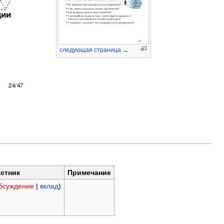
следующая страница →
стник
Примечание
бсуждение
|
вклад
)