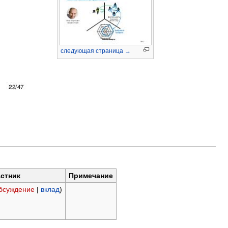
следующая страница →
стник
Примечание
бсуждение
|
вклад
)