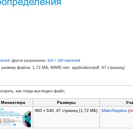
кселей
.
Другое разрешение:
320 × 180 пикселей
.
, размер файла: 1,72 МБ, MIME-тип:
application/pdf
, 47 страниц)
отреть, как тогда выглядел файл.
Миниатюра
Размеры
Уча
960 × 540, 47 страниц
(1,72 МБ)
MaksTsepkov
(
о