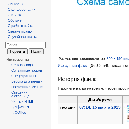
Общество
О конференциях
О книгах
Обо мне
О работе сайта
Свежие правки
Случайная статья
Размер при предпросмотре:
800 × 450 пи
Инструменты
Ссылки сюда
Исходный файл
‎
(960 × 540 пикселей
Связанные правки
Спецстраницы
История файла
Версия для печати
Постоянная ссылка
Нажмите на дату/время, чтобы просм
Сведения
о странице
Дата/время
Чистый HTML
текущий
07:14, 15 марта 2019
→M$WORD
→OOffice