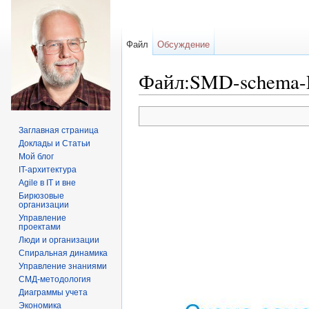
Файл
Обсуждение
Файл:SMD-schema-P
Перейти к:
навигация
,
поиск
Заглавная страница
Доклады и Статьи
Мой блог
IT-архитектура
Agile в IT и вне
Бирюзовые
организации
Управление
проектами
Люди и организации
Спиральная динамика
Управление знаниями
СМД-методология
Диаграммы учета
Экономика