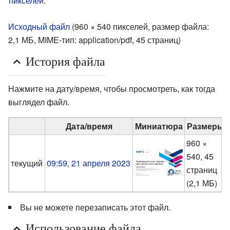
пикселей
.
Исходный файл
‎
(960 × 540 пикселей, размер файла:
2,1 МБ, MIME-тип:
application/pdf
, 45 страниц)
История файла
Нажмите на дату/время, чтобы просмотреть, как тогда
выглядел файл.
Дата/время
Миниатюра
Размеры
960 ×
540, 45
текущий
09:59, 21 апреля 2023
страниц
(2,1 МБ)
Вы не можете перезаписать этот файл.
Использование файла