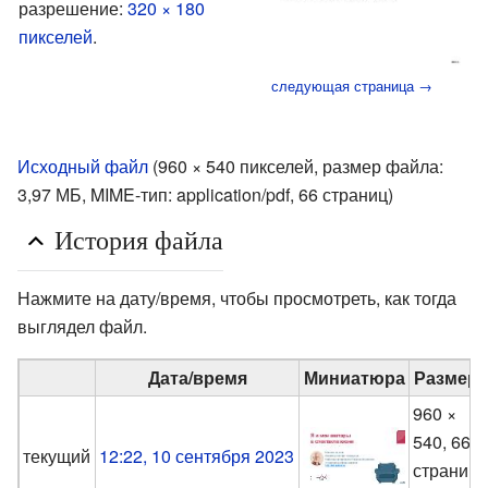
разрешение:
320 × 180
пикселей
.
следующая страница →
Исходный файл
‎
(960 × 540 пикселей, размер файла:
3,97 МБ, MIME-тип:
application/pdf
, 66 страниц)
История файла
Нажмите на дату/время, чтобы просмотреть, как тогда
выглядел файл.
Дата/время
Миниатюра
Размер
960 ×
540, 66
текущий
12:22, 10 сентября 2023
страниц