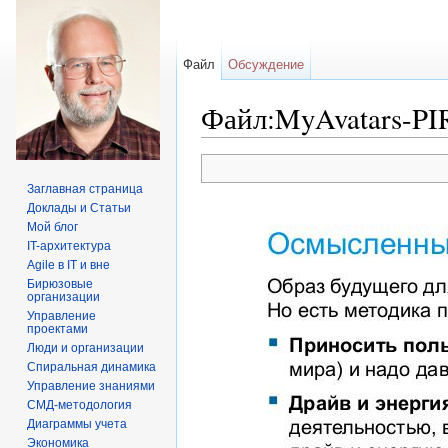
Файл
Обсуждение
Файл:MyAvatars-PIR
Перейти к:
навигация
,
поиск
Заглавная страница
Доклады и Статьи
Мой блог
IT-архитектура
Agile в IT и вне
Бирюзовые
организации
Управление
проектами
Люди и организации
Спиральная динамика
Управление знаниями
СМД-методология
Диаграммы учета
Экономика