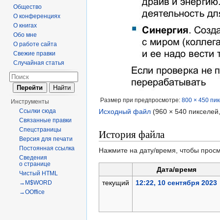
Общество
О конференциях
О книгах
Обо мне
О работе сайта
Свежие правки
Случайная статья
Размер при предпросмотре:
800 × 450 пи
Инструменты
Ссылки сюда
Исходный файл
‎
(960 × 540 пикселей
Связанные правки
Спецстраницы
История файла
Версия для печати
Постоянная ссылка
Нажмите на дату/время, чтобы просм
Сведения
о странице
Дата/время
Чистый HTML
текущий
12:22, 10 сентября 2023
→M$WORD
→OOffice