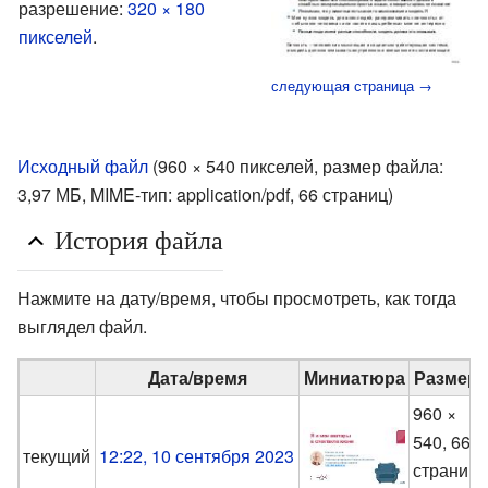
разрешение:
320 × 180
пикселей
.
следующая страница →
Исходный файл
‎
(960 × 540 пикселей, размер файла:
3,97 МБ, MIME-тип:
application/pdf
, 66 страниц)
История файла
Нажмите на дату/время, чтобы просмотреть, как тогда
выглядел файл.
Дата/время
Миниатюра
Размер
960 ×
540, 66
текущий
12:22, 10 сентября 2023
страниц