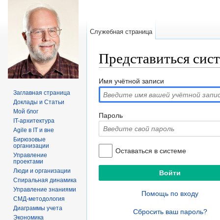
Служебная страница
Представиться сис
Перейти к:
навигация
,
поиск
Имя учётной записи
Заглавная страница
Доклады и Статьи
Мой блог
Пароль
IT-архитектура
Agile в IT и вне
Бирюзовые
организации
Оставаться в системе
Управление
проектами
Люди и организации
Спиральная динамика
Управление знаниями
Помощь по входу
СМД-методология
Диаграммы учета
Сбросить ваш пароль?
Экономика