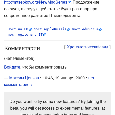
http://mtsepkov.org/NewMngSeries
. Продолжение
следует, в следующей статье будет разговор про
современное развитие IT-менеджмента.
Пост на FB
пост AgileRussia
пост eduScrum
пост Agile вне IT
Комментарии
[
Хронологический вид
]
(нет элементов)
Войдите
, чтобы комментировать.
—
Максим Цепков
• 10:46, 19 января 2020 •
нет
комментариев
Do you want to try some new features? By joining the
beta, you will get access to experimental features, at
the risk of encountering bugs and issues.