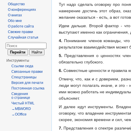
Тут надо сделать оговорку про пон
Общество
О конференциях
намерение достичь этот образ, ока
О книгах
желание оказаться - есть, а вот гото
Обо мне
Идем дальше. Второй фактор - что
О работе сайта
выступают именно как ограничения,
Свежие правки
Случайная статья
4.
Понимание членов команды, что л
результатом взаимодействия может б
5.
Представления о ценностях член
Инструменты
обязательно глубокого.
Ссылки сюда
6.
Совместные ценности и правила к
Связанные правки
Спецстраницы
Отмечу, что, как и с доверием, ра
Версия для печати
люди могут полагать иначе, и это -
Постоянная ссылка
ими можно работать не индивидуальн
Сведения
о странице
объясняет.
Чистый HTML
И далее идут инструменты. Владен
→M$WORD
оговорку, что владение инструмента
→OOffice
скорее, экономия времени и сил, че
7.
Представления о спектре различий