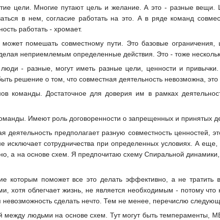
ятие цели. Многие путают цель и желание. А это - разные вещи. 
заться в нем, согласие работать на это. А в ряде команд совме
вность работать - хромает.
 может помешать совместному пути. Это базовые ограничения, 
 делая неприемлемым определенные действия. Это - тоже нескольк
юди - разные, могут иметь разные цели, ценности и привычки.
ыть решение о том, что совместная деятельность невозможна, это
ов команды. Достаточное для доверия им в рамках деятельности
оманды. Имеют роль договоренности о запрещенных и принятых де
зная деятельность предполагает разную совместность ценностей, 
 не исключает сотрудничества при определенных условиях. А еще,
о, а на основе схем. Я предпочитаю схему Спиральной динамики, 
ие которым поможет все это делать эффективно, а не тратить в
ми, хотя облегчает жизнь, не является необходимым - потому что
м невозможность сделать нечто. Тем не менее, перечислю следую
 между людьми на основе схем. Тут могут быть темпераменты, MB