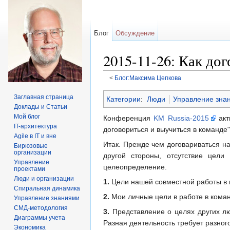
Блог
Обсуждение
2015-11-26: Как до
<
Блог:Максима Цепкова
Перейти к:
навигация
,
поиск
Заглавная страница
Категории
:
Люди
Управление зна
Доклады и Статьи
Мой блог
Конференция
KM Russia-2015
акт
IT-архитектура
договориться и выучиться в команде" 
Agile в IT и вне
Итак. Прежде чем договариваться н
Бирюзовые
организации
другой стороны, отсутствие цел
Управление
целеопределение.
проектами
Люди и организации
1.
Цели нашей совместной работы в
Спиральная динамика
2.
Мои личные цели в работе в кома
Управление знаниями
СМД-методология
3.
Представление о целях других лю
Диаграммы учета
Разная деятельность требует разног
Экономика