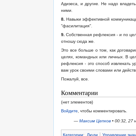
Адизеса, и другие. Не надо владет
ними.
8.
Навыки эффективной коммуникаци
"фасилитация".
9.
Собственная рефлексия - и по цел
отношу сюда же.
Это все больше о том, как договари
целях, командных или личных. В цел
рефлексия - это способ извлекать 
вам урок своими словами или дейст
Пожалуй, все.
Комментарии
(нет элементов)
Войдите
, чтобы комментировать.
—
Максим Цепков
• 00:32, 27 
Категории
:
Люди
Управление зна