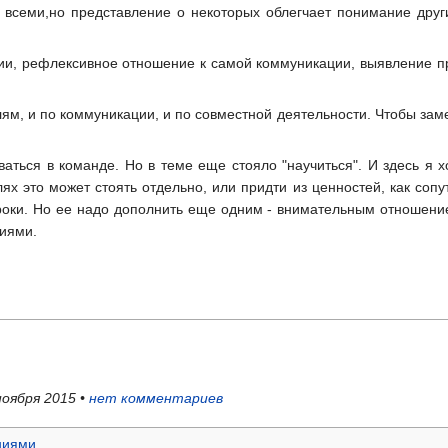
ь всеми,но представление о некоторых облегчает понимание друг
и, рефлексивное отношение к самой коммуникации, выявление пр
ям, и по коммуникации, и по совместной деятельности. Чтобы заме
ваться в команде. Но в теме еще стояло "научиться". И здесь я х
ях это может стоять отдельно, или придти из ценностей, как сопу
уроки. Но ее надо дополнить еще одним - внимательным отношение
виями.
ноября 2015 •
нет комментариев
ниями