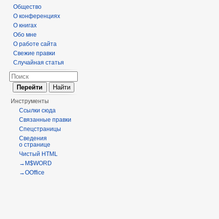
Общество
О конференциях
О книгах
Обо мне
О работе сайта
Свежие правки
Случайная статья
Инструменты
Ссылки сюда
Связанные правки
Спецстраницы
Сведения
о странице
Чистый HTML
→M$WORD
→OOffice