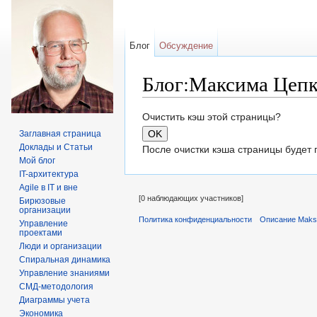
Блог
Обсуждение
Блог:Максима Цепко
Перейти к:
навигация
,
поиск
Очистить кэш этой страницы?
Заглавная страница
Доклады и Статьи
После очистки кэша страницы будет 
Мой блог
IT-архитектура
Agile в IT и вне
[0 наблюдающих участников]
Бирюзовые
организации
Политика конфиденциальности
Описание Maks
Управление
проектами
Люди и организации
Спиральная динамика
Управление знаниями
СМД-методология
Диаграммы учета
Экономика