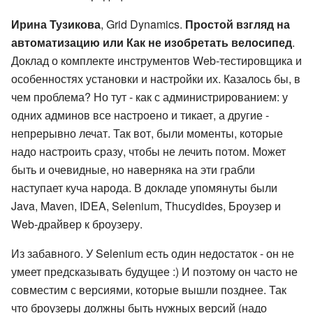
Ирина Тузикова
, Grid Dynamics.
Простой взгляд на
автоматизацию или Как не изобретать велосипед
.
Доклад о комплекте инструментов Web-тестировщика и
особенностях установки и настройки их. Казалось бы, в
чем проблема? Но тут - как с администрированием: у
одних админов все настроено и тикает, а другие -
непрерывно лечат. Так вот, были моменты, которые
надо настроить сразу, чтобы не лечить потом. Может
быть и очевидные, но наверняка на эти грабли
наступает куча народа. В докладе упомянуты были
Java, Maven, IDEA, Selenium, Thuсydides, Броузер и
Web-драйвер к броузеру.
Из забавного. У Selenium есть один недостаток - он не
умеет предсказывать будущее :) И поэтому он часто не
совместим с версиями, которые вышли позднее. Так
что броузеры должны быть нужных версий (надо