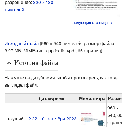
разрешение:
320 × 180
пикселей
.
следующая страница →
Исходный файл
‎
(960 × 540 пикселей, размер файла:
3,97 МБ, MIME-тип:
application/pdf
, 66 страниц)
История файла
Нажмите на дату/время, чтобы просмотреть, как тогда
выглядел файл.
Дата/время
Миниатюра
Размер
960 ×
540, 66
текущий
12:22, 10 сентября 2023
страниц