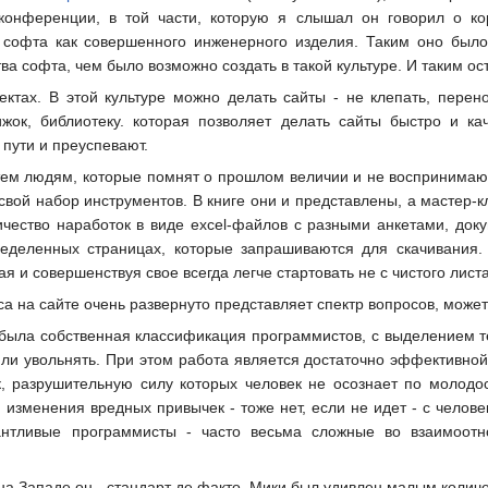
онференции, в той части, которую я слышал он говорил о кор
и софта как совершенного инженерного изделия. Таким оно было
а софта, чем было возможно создать в такой культуре. И таким ос
оектах. В этой культуре можно делать сайты - не клепать, пер
жок, библиотеку. которая позволяет делать сайты быстро и ка
 пути и преуспевают.
тем людям, которые помнят о прошлом величии и не воспринимают 
свой набор инструментов. В книге они и представлены, а мастер-к
ичество наработок в виде excel-файлов с разными анкетами, док
ределенных страницах, которые запрашиваются для скачивания
я и совершенствуя свое всегда легче стартовать не с чистого листа
 на сайте очень развернуто представляет спектр вопросов, можете 
е была собственная классификация программистов, с выделением т
или увольнять. При этом работа является достаточно эффективной,
к, разрушительную силу которых человек не осознает по молодост
й изменения вредных привычек - тоже нет, если не идет - с челове
антливые программисты - часто весьма сложные во взаимоотн
т, на Западе он - стандарт де факто, Мики был удивлен малым колич