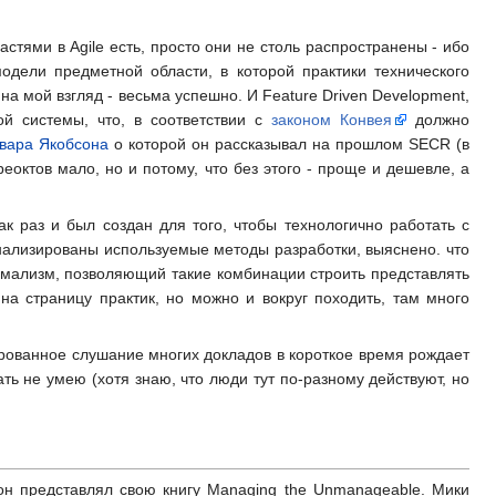
стями в Agile есть, просто они не столь распространены - ибо
одели предметной области, в которой практики технического
на мой взгляд - весьма успешно. И Feature Driven Development,
й системы, что, в соответствии с
законом Конвея
должно
Ивара Якобсона
о которой он рассказывал на прошлом SECR (в
реоктов мало, но и потому, что без этого - проще и дешевле, а
как раз и был создан для того, чтобы технологично работать с
нализированы используемые методы разработки, выяснено. что
ормализм, позволяющий такие комбинации строить представлять
на страницу практик, но можно и вокруг походить, там много
ированное слушание многих докладов в короткое время рождает
ть не умею (хотя знаю, что люди тут по-разному действуют, но
 он представлял свою книгу Managing the Unmanageable. Мики