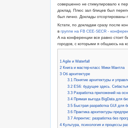
совершенно не стимулировало к пер
доклад. Плюс зал блицев был перепо
был лично. Доклады отсортированы п
Кстати, по докладам сразу после ко
в
группе на FB CEE-SECR - конфере
А на конференции все равно стоит б
городов, с которыми я общаюсь на к
1
Agile и Waterfall
2
Книга и мастер-класс Мики Мантла
3
Об архитектуре
3.1
Понятие архитектуры и управл
3.2
ES6: будущее здесь. Себастья
3.3
Разработка приложений на осн
3.4
Прямая выгода BigData для бизн
3.5
Быстрая разработка GUI для 
3.6
Практика архитектуры предпри
3.7
Апрентис: разработка без про
4
Культура, психология и процессы ра