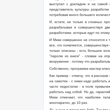
выступал с докладом и на самой к
представитель культуры разработк
потребовав много большего количеств
И, кстати, не только в сложных пр
разрабатывая и совершенствуя дви
разработчики, которые идут по этому
И Мики совершенно не относится к 
все, что появляется, совершенствуя 
только описаны - есть большое кол
"паролю из книги" - словам на оп
вооружение - потому что разрабатыва
Собственно, программа мастер-класса
Как пример - отмечу, что в рассказ
на самотек - с ними надо работать 
часто недостатки - в поле привыче
работать над собой. Но да, гаранти
Мики отмечает, что наиболее тал
многократно, до 10 раз.
Да, и еще я писал про Agile. Так во