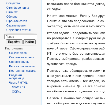
Общество
возникало после большинства докла
О конференциях
ее задач.
О книгах
Но это мое мнение. Если у Вас дру
Обо мне
Понятно. что это предложение не озн
О работе сайта
Свежие правки
эксперты), есть желание и активность
Случайная статья
Вторая задача - представить весь сп
но разобраться в которых руки не д
требует большого количества докла
полной мере. Сфокусированная рабо
Инструменты
Ссылки сюда
ИТ - это очень быстро изменяющая 
Связанные правки
Поэтому выбираешь, разбираешься 
Спецстраницы
чувствовать тренды.
Версия для печати
Поэтому тоже обращаюсь ко всем чит
Постоянная ссылка
Сведения
а не услышали и они пришли неожид
о странице
трендов есть имена - тех людей, к
Чистый HTML
мировым именем. Да, не все приезж
→M$WORD
им обычно хочется поделиться и тог
→OOffice
На этом я заканчиваю общую часть и
часть обзором, но в данном случае э