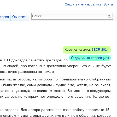
Создать учётную запись
Войти
тория
Обновить
Короткая ссылка:
SECR-2014
О других конференциях
е 100 докладов.Качество докладов по
ых людей, про которых я достаточно уверен, что они не будут
достаточно разведены по темам.
ьной часть отбора, на которой по предварительно отобранным
 было жестче, сами доклады - лучше. Что, кстати, не означает,
ь качество доклада не слишком можно. Возможно, в следующем
ти заявок, по которым нет определенного решения. Только вот
 отрасли. Для автора рассказ про свою работу в формате 15-
м опытом и узнать опыт других уже в личном общении, которое