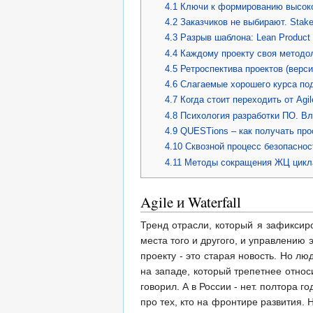
4.1
Ключи к формированию высокоэ
4.2
Заказчиков не выбирают. Stake
4.3
Разрыв шаблона: Lean Product
4.4
Каждому проекту своя методол
4.5
Ретроспектива проектов (верс
4.6
Слагаемые хорошего курса под
4.7
Когда стоит переходить от Agile
4.8
Психология разработки ПО. В
4.9
QUESTions – как получать про
4.10
Сквозной процесс безопаснос
4.11
Методы сокращения ЖЦ цикла
Agile и Waterfall
Тренд отрасли, который я зафиксир
места того и другого, и управлению 
проекту - это старая новость. Но лю
на западе, который трепетнее относ
говорил. А в России - нет. полтора 
про тех, кто на фронтире развития. 