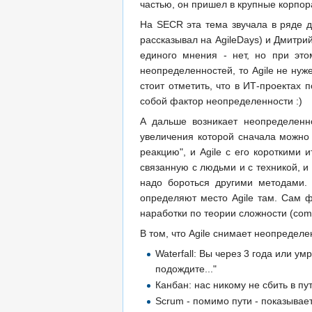
частью, он пришел в крупные корпора
На SECR эта тема звучала в ряде д
рассказывал на AgileDays) и Дмитрий
единого мнения - нет, но при это
неопределенностей, то Agile не нуже
стоит отметить, что в ИТ-проектах
собой фактор неопределенности :)
А дальше возникает неопределенно
увеличения которой сначала можно 
реакцию", и Agile с его короткими
связанную с людьми и с техникой, и
надо бороться другими методами. 
определяют место Agile там. Сам ф
наработки по теории сложности (comp
В том, что Agile снимает неопредел
Waterfall: Вы через 3 года или ум
подождите..."
Канбан: нас никому не сбить в пу
Scrum - помимо пути - показывае