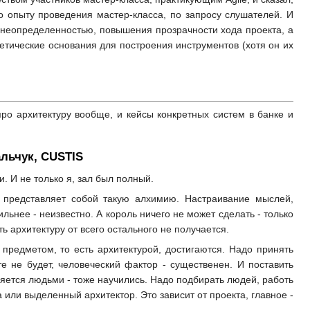
о опыту проведения мастер-класса, по запросу слушателей. И
ы с неопределенностью, повышения прозрачности хода проекта, а
ретические основания для построения инструментов (хотя он их
про архитектуру вообще, и кейсы конкретных систем в банке и
льчук, CUSTIS
. И не только я, зал был полный.
о представляет собой такую алхимию. Настраивание мыслей,
ильнее - неизвестно. А король ничего не может сделать - только
ть архитектуру от всего остального не получается.
предметом, то есть архитектурой, достигаются. Надо принять
е не будет, человеческий фактор - существенен. И поставить
ляется людьми - тоже научились. Надо подбирать людей, работь
а или выделенный архитектор. Это зависит от проекта, главное -