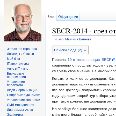
Блог
Обсуждение
SECR-2014 - срез о
<
Блог:Максима Цепкова
Перейти к:
навигация
,
поиск
Заглавная страница
Ссылки сюда (2) →
Доклады и Статьи
Мой блог
Прошла
10-я конференция SECR
IT-архитектура
сравнению с прошлым годом - увели
Agile в IT и вне
смягчать свое мнение. На многих сл
Бирюзовые
организации
Кстати, о количестве докладов. Ка
Управление
докладом надо принять окончательное
проектами
что все доклады получились хороши
Люди и организации
Спиральная динамика
году сделаем второй тур отбора уже
Управление знаниями
при таком количестве докладов это н
СМД-методология
Но вообще большое количество докл
Диаграммы учета
минутного блица - способ найти заи
Экономика