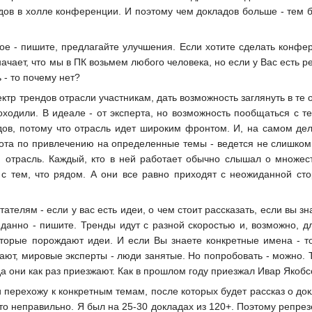
дов в холле конференции. И поэтому чем докладов больше - тем 
гое - пишите, предлагайте улучшения. Если хотите сделать конфе
ачает, что мы в ПК возьмем любого человека, но если у Вас есть 
 - то почему нет?
ектр трендов отрасли участникам, дать возможность заглянуть в те
оходили. В идеале - от эксперта, но возможность пообщаться с т
дов, потому что отрасль идет широким фронтом. И, на самом деле
та по привлечению на определенные темы - ведется не слишком 
отрасль. Каждый, кто в ней работает обычно слышал о множеств
с тем, что рядом. А они все равно приходят с неожиданной сто
ателям - если у вас есть идеи, о чем стоит рассказать, если вы з
анно - пишите. Тренды идут с разной скоростью и, возможно, дл
оторые порождают идеи. И если Вы знаете конкретные имена - т
ают, мировые эксперты - люди занятые. Но попробовать - можно. 
да они как раз приезжают. Как в прошлом году приезжал Ивар Якобс
 перехожу к конкретным темам, после которых будет рассказ о до
то неправильно. Я был на 25-30 докладах из 120+. Поэтому репрез