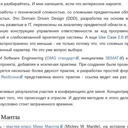
 и разбирайтесь. И мне напишите, если что интересное нароете.
я работы с технической сложностью, со сложными предметными обла
стых. Это Domain Driven Design (DDD), разработка на основе м
ь развитые в IT, перенесены на аналитику предметной области и, 
ую конструкцию управления ответственности за код програмно
ной и слабосвязанной архитектуре системы. А еще
Use Case 2.0 
 распространено это меньше - не только потому что, что сложных п
енный характер. Но это уже вопрос выбора.
f Software Engineering (
OMG стандарт
, инициатива
SEMAT
) 
роекта, добавляя и исключая практики. При создании были проа
руется несколько более двухсот практик, и разработан простой ф
 Якобсона
представлена много практик - ссылка ведет как раз 
ключевых результатов участия в конференциях для меня. Концентр
ет того, что происходит в отрасли. И другим методом я этого дела
безусловно стоит затраченного времени.
 Мантла
ь -
мастер-класс Мики Мантла
(Mickey W. Mantle), на котором