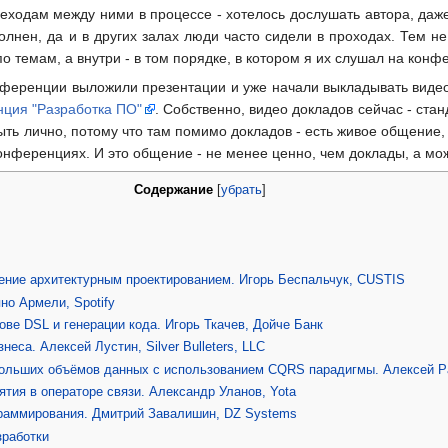
еходам между ними в процессе - хотелось дослушать автора, даже
лнен, да и в других залах люди часто сидели в проходах. Тем не
о темам, а внутри - в том порядке, в котором я их слушал на конф
нференции выложили презентации и уже начали выкладывать видео.
нция "Разработка ПО"
. Собственно, видео докладов сейчас - стан
ыть лично, потому что там помимо докладов - есть живое общение,
онференциях. И это общение - не менее ценно, чем доклады, а мож
Содержание
[
убрать
]
ение архитектурным проектированием. Игорь Беспальчук, CUSTIS
но Армели, Spotify
ове DSL и генерации кода. Игорь Ткачев, Дойче Банк
еса. Алексей Лустин, Silver Bulleters, LLC
больших объёмов данных с использованием CQRS парадигмы. Алексей Ра
ятия в операторе связи. Александр Уланов, Yota
граммирования. Дмитрий Завалишин, DZ Systems
зработки