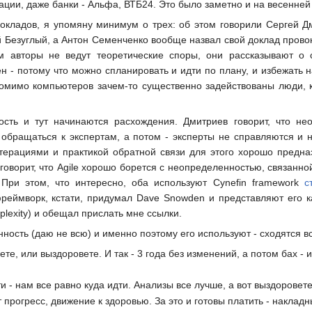
ции, даже банки - Альфа, ВТБ24. Это было заметно и на весенней A
окладов, я упомяну минимум о трех: об этом говорили Сергей Д
 Безуглый, а Антон Семенченко вообще назвал свой доклад провокац
м авторы не ведут теоретические споры, они рассказывают о с
н - потому что можно спланировать и идти по плану, и избежать н
 помимо компьютеров зачем-то существенно задействованы люди,
сть и тут начинаются расхождения. Дмитриев говорит, что не
обращаться к экспертам, а потом - эксперты не справляются и н
 итерациями и практикой обратной связи для этого хорошо предна
 говорит, что Agile хорошо борется с неопределенностью, связанн
При этом, что интересно, оба используют Cynefin framework
с
реймворк, кстати, придумал Dave Snowden и представляют его как
lexity) и обещал прислать мне ссылки.
енность (даю не всю) и именно поэтому его используют - сходятся 
рете, или выздоровете. И так - 3 года без изменений, а потом бах - и
ти - нам все равно куда идти. Анализы все лучше, а вот выздоровете
т прогресс, движение к здоровью. За это и готовы платить - накла