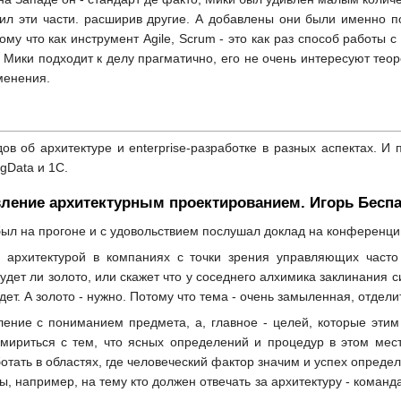
атил эти части. расширив другие. А добавлены они были именно п
тому что как инструмент Agile, Scrum - это как раз способ работ
м Мики подходит к делу прагматично, его не очень интересуют тео
менения.
в об архитектуре и enterprise-разработке в разных аспектах. И 
igData и 1С.
вление архитектурным проектированием. Игорь Беспа
был на прогоне и с удовольствием послушал доклад на конференции
с архитектурой в компаниях с точки зрения управляющих част
удет ли золото, или скажет что у соседнего алхимика заклинания с
удет. А золото - нужно. Потому что тема - очень замыленная, отдели
ение с пониманием предмета, а, главное - целей, которые этим 
римириться с тем, что ясных определений и процедур в этом мест
ботать в областях, где человеческий фактор значим и успех опреде
ры, например, на тему кто должен отвечать за архитектуру - команд