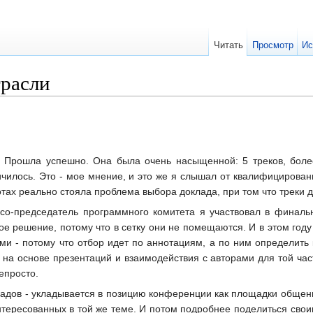
Читать
Просмотр
Ис
трасли
. Прошла успешно. Она была очень насыщенной: 5 треков, боле
чилось. Это - мое мнение, и это же я слышал от квалифицированн
отах реально стояла проблема выбора доклада, при том что треки 
к со-председатель программного комитета я участвовал в финал
 решение, потому что в сетку они не помещаются. И в этом году -
ми - потому что отбор идет по аннотациям, а по ним определит
 на основе презентаций и взаимодействия с авторами для той час
епросто.
адов - укладывается в позицию конференции как площадки общения
нтересованных в той же теме. И потом подробнее поделиться свои