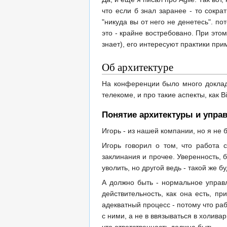
что если б знал заранее - то сокр
"никуда вы от него не денетесь". по
это - крайне востребовано. При это
знает), его интересуют практики при
Об архитектуре
На конференции было много докладо
телекоме, и про такие аспекты, как B
Понятие архитектуры и упра
Игорь - из нашей компании, но я не 
Игорь говорил о том, что работа 
заклинания и прочее. Уверенность, б
уволить, но другой ведь - такой же б
А должно быть - нормальное управл
действительность, как она есть, п
адекватный процесс - потому что ра
с ними, а не в ввязываться в холива
что ответственность должна быть.