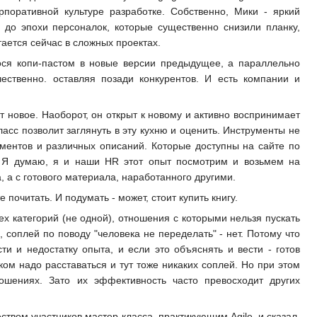
поративной культуре разработке. Собственно, Мики - яркий
 до эпохи персоналок, которые существенно снизили планку,
тается сейчас в сложных проектах.
енося копи-пастом в новые версии предыдущее, а параллельно
чественно. оставляя позади конкурентов. И есть компании и
новое. Наоборот, он открыт к новому и активно воспринимает
ласс позволит заглянуть в эту кухню и оценить. Инструменты не
ументов и различных описаний. Которые доступны на сайте по
. Я думаю, я и наши HR этот опыт посмотрим и возьмем на
, а с готового материала, наработанного другими.
почитать. И подумать - может, стоит купить книгу.
ех категорий (не одной), отношения с которыми нельзя пускать
 соплей по поводу "человека не переделать" - нет. Потому что
и и недостатку опыта, и если это объяснять и вести - готов
ком надо расставаться и тут тоже никаких соплей. Но при этом
ошениях. Зато их эффективность часто превосходит других
еством участников мастер-класса, практикующим Agile, и сказал,