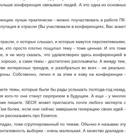
больше конференция связывает людей. А это одна из основных
ренцию лучше практически - можно поучаствовать в работе ПК.
репутация в отрасли (Вы участвовали в конференциях, Вас знают
 отрасли, о которых слышал, и которые кажутся перспективными,
ем, кто просто плотно пощупал тему - тоже ценная. И это тоже
, я не могу сказать, что удовлетворен здесь конференцией в
хорошо, а сами темы - достаточно расплывчаты. А между тем,
е интересных трендов, и разобраться во всех - не реально.
роны. Собственно, лично я за этим и езжу на конференции -
наете темы, которые были бы рады услышать полгода-год назад,
я кого-то они станут сюрпризом в будущем. А еще - у многих
оже пишите. SECR может пригласить почти любого эксперта с
Тем более, если они сейчас завершили генерацию своих идей -
он рассказывать про Essence.
кладах, тоже сгруппированный по темам. Обычно я называю эту
ентативность выборки - очень маленькая. А качество докладов -