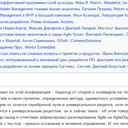
ффективной программистской культуры. Мики В. Мантл, Wanderful, Inc
holder Management глазами бизнес-аналитика. Евгения Петрова, Return on 
 Management и MVP в большой компании. Илья Кузнецов, Лаборатория К
огия разработки. Роман Алёшкин, Acronis
ия Норма Керта). Максим Дорофеев и Дмитрий Лазарев, Институт фасил
готовки бизнес-аналитиков в среде Agile Scrum. Виктория Пилипцевич,
 к Waterfall. Антон Семенченко, ISSoft / CoherentSolutions
ладимир Прус, Mentor Embedded
стые ответы на сложные вопросы о проектах и продуктах. Ирина Виногр
ти, интегрированный в жизненный цикл разработки ПО: фантазия или ре
 разработки на основе принципа Системы - Систем. Дмитрий Безуглый
овал на этой конференции - переход от споров и холиваров на те
этим в своих проектах, определению метода, адекватного условиям
дям-то хочется серебряной пули и универсального рецепта, хотя он
ится к универсальным рецептам, он и сейчас таков - об этом гов
года назад я отчетливо зафиксировал разочарование Agile на AgileD
Но с тех пор - пришло осознание и активное управление. И, что ин