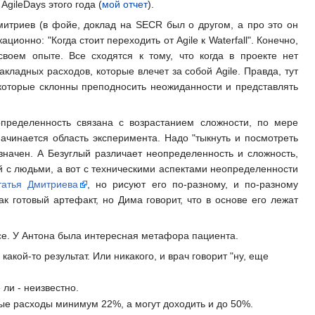
gileDays этого года (
мой отчет
).
митриев (в фойе, доклад на SECR был о другом, а про это он
ионно: "Когда стоит переходить от Agile к Waterfall". Конечно,
воем опыте. Все сходятся к тому, что когда в проекте нет
акладных расходов, которые влечет за собой Agile. Правда, тут
 которые склонны преподносить неожиданности и представлять
определенность связана с возрастанием сложности, по мере
ачинается область эксперимента. Надо "тыкнуть и посмотреть
значен. А Безуглый различает неопределенность и сложность,
ой с людьми, а вот с техническими аспектами неопределенности
татья Дмитриева
, но рисуют его по-разному, и по-разному
 готовый артефакт, но Дима говорит, что в основе его лежат
все. У Антона была интересная метафора пациента.
 какой-то результат. Или никакого, и врач говорит "ну, еще
 ли - неизвестно.
дные расходы минимум 22%, а могут доходить и до 50%.