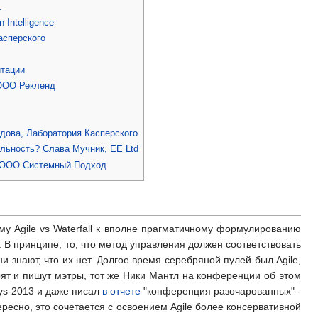
.
Intelligence
асперского
итации
 ООО Рекленд
адова, Лаборатория Касперского
альность? Слава Мучник, EE Ltd
, ООО Системный Подход
му Agile vs Waterfall к вполне прагматичному формулированию
. В принципе, то, что метод управления должен соответствовать
и знают, что их нет. Долгое время серебряной пулей был Agile,
орят и пишут мэтры, тот же Ники Мантл на конференции об этом
ays-2013 и даже писал
в отчете
"конференция разочарованных" -
тересно, это сочетается с освоением Agile более консервативной