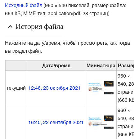
Исходный файл
‎
(960 × 540 пикселей, размер файла:
663 КБ, MIME-тип:
application/pdf
, 28 страниц)
История файла
Нажмите на дату/время, чтобы просмотреть, как тогда
выглядел файл.
Дата/время
Миниатюра
Размер
960 ×
540, 28
текущий
12:46, 23 октября 2021
страниц
(663 КБ)
960 ×
540, 28
16:40, 22 сентября 2021
страниц
(659 КБ)