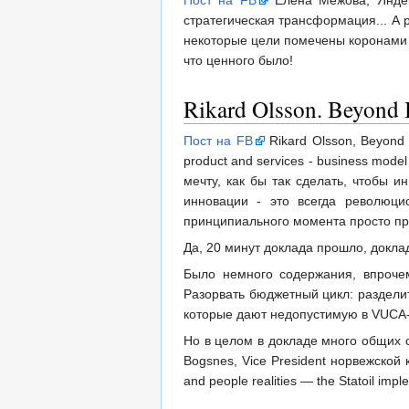
Пост на FB
Елена Межова, Яндекс
стратегическая трансформация... А р
некоторые цели помечены коронами и
что ценного было!
Rikard Olsson. Beyond 
Пост на FB
Rikard Olsson, Beyond 
product and services - business mode
мечту, как бы так сделать, чтобы 
инновации - это всегда революци
принципиального момента просто пр
Да, 20 минут доклада прошло, докла
Было немного содержания, впрочем
Разорвать бюджетный цикл: разделит
которые дают недопустимую в VUCA
Но в целом в докладе много общих сл
Bogsnes, Vice President норвежской
and people realities — the Statoil im