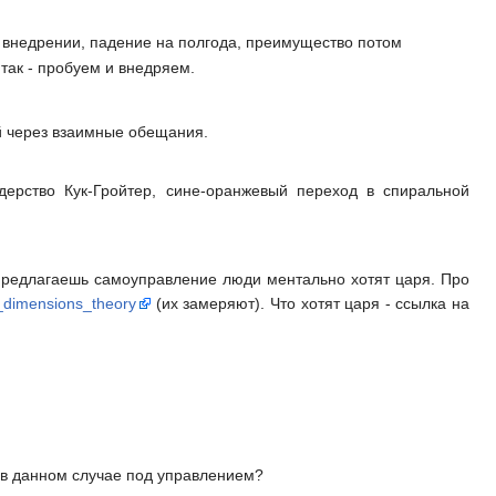
а внедрении, падение на полгода, преимущество потом
так - пробуем и внедряем.
й через взаимные обещания.
дерство Кук-Гройтер, сине-оранжевый переход в спиральной
а предлагаешь самоуправление люди ментально хотят царя. Про
l_dimensions_theory
(их замеряют). Что хотят царя - ссылка на
 в данном случае под управлением?