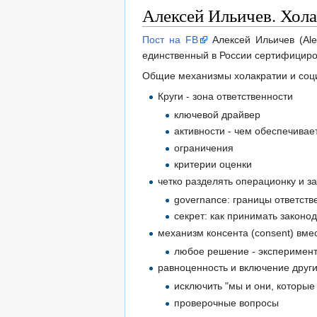
Алексей Ильичев. Хола
Пост на FB
Алексей Ильичев (Ale
единственный в России сертифициров
Общие механизмы холакратии и соц
Круги - зона ответственности
ключевой драйвер
активности - чем обеспечивае
ограничения
критерии оценки
четко разделять операционку и з
governance: границы ответст
секрет: как принимать закон
механизм консента (consent) вмес
любое решение - эксперимент:
равноценность и включение друг
исключить "мы и они, которы
проверочные вопросы