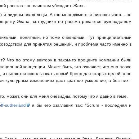
кой рассказ - не слишком убеждает. Жаль.
l) и лидеры-владельцы. А топ-менеджмент и низовая часть - не
онцепту Эвана, сотрудники не рассматриваются руководством
равильный, понятный, но тоже очевидный. Тут принципиальный
уководством для принятия решений, и проблема часто именно в
т? Что по этому вектору в таком-то проценте компании были
ционной концепции. Может быть, это означает, что она плохо
 и пытаются использовать новый бренд для старых целей, а он
ри культурных изменениях дает кратное ускорение, а без них -
, может, они для меня очевидны, потому что я давно в теме.
eff-sutherland
я бы его озаглавил так: "Scrum - последняя и