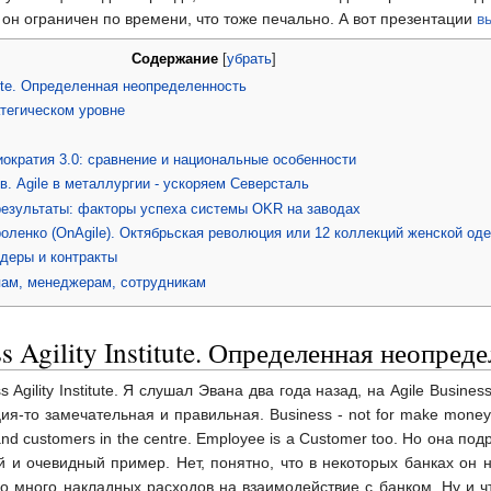
о он ограничен по времени, что тоже печально. А вот презентации
в
Содержание
[
убрать
]
itute. Определенная неопределенность
атегическом уровне
ократия 3.0: сравнение и национальные особенности
. Agile в металлургии - ускоряем Северсталь
езультаты: факторы успеха системы OKR на заводах
роленко (OnAgile). Октябрьская революция или 12 коллекций женской од
деры и контракты
опам, менеджерам, сотрудникам
s Agility Institute. Определенная неопред
 Agility Institute. Я слушал Эвана два года назад, на Agile Busin
-то замечательная и правильная. Business - not for make money. You
t and customers in the centre. Employee is a Customer too. Но она
й и очевидный пример. Нет, понятно, что в некоторых банках он н
его много накладных расходов на взаимодействие с банком. Ну и 