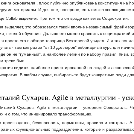
книга основателя , плюс публично опубликована конституция на hol
другие материалы. И для нее, наверное, есть смысл эволюцию смо
ё Collab выделяет. При том что он вроде как ветвь Социократии.
рия выделяет, это образовался такой вполне независимый фреймво
и, школой обучения. Дальше его можно сравнить с социократией и
 я просто его в обзоре товарища Бехтеревой увидел. И я так понял
зучать - там как раз за "от 10 долларов" вебинарный курс для начин
е он не "гуманный", а наиболее легкий по набору правил. Киви, вр
м треке был.
кратия видится наиболее ориентированной на людей и легковесной 
ократия. В любом случае, выбирать-то будут конкретные люди для с
талий Сухарев. Agile в металлургии - ус
италий Сухарев. Agile в металлургии - ускоряем Северсталь. Ч
ах и о том, что инициировало трансформацию.
о производство, безопасность, нормативы, правила и контроль. 
 разных функциональных подразделений, которые и разрабатывают