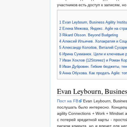
участников есть доступ к записям, н
1
Evan Leybourn, Business Agility Inst
2
Елена Межова, Яндекс. Agile на стр
3
Rikard Olsson. Beyond Budgeting
4
Алексей Ильичев. Холакратия и Соци
5
Александр Колобов, Виталий Сухарев
6
Ирина Сукманюк. Цели и ключевые р
7
Иван Хохлов (12Storeez) и Роман Ко
8
Иван Дубровин. Гибкие бюджеты, тен
9
Анна Обухова. Как продать Agile: т
Evan Leybourn, Busines
Пост на FB
Evan Leybourn, Business
послушать было интересно. Концепция
agility Connections + Work + Mindse
с потерей кредитной карты - просто
риском клиента, но и влечет для н