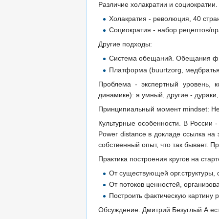
Различие холакратии и социократии.
Холакратия - революция, 40 стра
Социократия - набор рецептов/пр
Другие подходы:
Система обещаний. Обещания фик
Платформа (buurtzorg, медбратья
Проблема - экспертный уровень, к
динамике): я умный, другие - дурак
Принципиальный момент mindset: Нет
Культурные особенности. В России 
Power distance в докладе ссылка на
собственный опыт, что так бывает. Пр
Практика построения кругов на старт
От существующей орг.структуры, 
От потоков ценностей, организова
Построить фактическую картину р
Обсуждение. Дмитрий Безуглый А ес