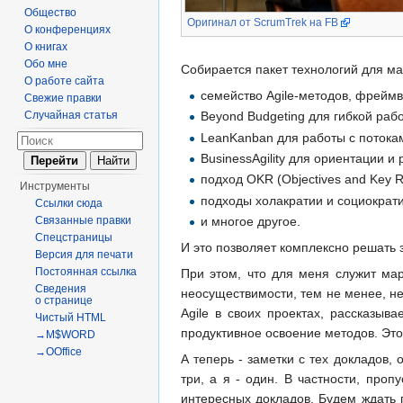
Общество
Оригинал от SсrumTrek на FB
О конференциях
О книгах
Обо мне
Собирается пакет технологий для ма
О работе сайта
семейство Agile-методов, фреймв
Свежие правки
Случайная статья
Beyond Budgeting для гибкой ра
LeanKanban для работы с потока
BusinessAgility для ориентации 
подход OKR (Objectives and Key R
Инструменты
подходы холакратии и социократи
Ссылки сюда
Связанные правки
и многое другое.
Спецстраницы
И это позволяет комплексно решать 
Версия для печати
Постоянная ссылка
При этом, что для меня служит ма
Сведения
неосуществимости, тем не менее, не
о странице
Agile в своих проектах, рассказыв
Чистый HTML
продуктивное освоение методов. Это
→M$WORD
→OOffice
А теперь - заметки с тех докладов,
три, а я - один. В частности, про
интересных докладов. Будем ждать 