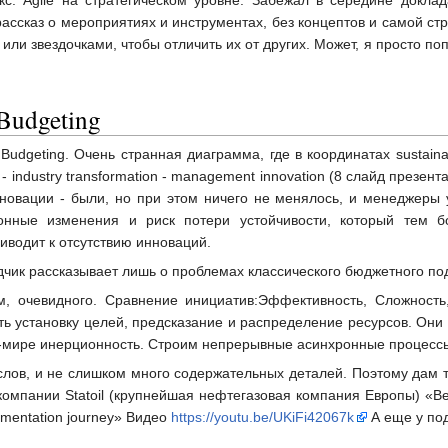
. Agile на стратегическом уровне. Забежал в середине доклада
ассказ о мероприятиях и инструментах, без концептов и самой страт
ли звездочками, чтобы отличить их от других. Может, я просто поп
Budgeting
Budgeting. Очень странная диаграмма, где в координатах sustainabi
l - industry transformation - management innovation (8 слайд през
инновации - были, но при этом ничего не менялось, и менеджеры 
онные изменения и риск потери устойчивости, который тем 
иводит к отсутствию инноваций.
дчик рассказывает лишь о проблемах классического бюджетного под
, очевидного. Сравнение инициатив:Эффективность, Сложность, 
ь установку целей, предсказание и распределение ресурсов. Они ж
-мире инерционность. Строим непрерывные асинхронные процесс
ов, и не слишком много содержательных деталей. Поэтому дам тут 
 компании Statoil (крупнейшая нефтегазовая компания Европы) «B
plementation journey» Видео
https://youtu.be/UKiFi42067k
А еще у под