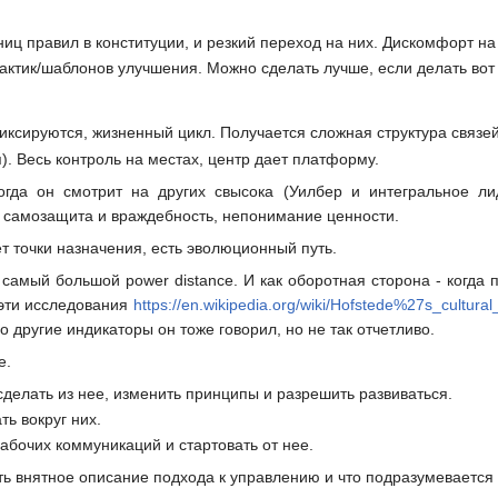
ниц правил в конституции, и резкий переход на них. Дискомфорт н
актик/шаблонов улучшения. Можно сделать лучше, если делать вот 
сируются, жизненный цикл. Получается сложная структура связе
). Весь контроль на местах, центр дает платформу.
огда он смотрит на других свысока (Уилбер и интегральное ли
и, самозащита и враждебность, непонимание ценности.
 точки назначения, есть эволюционный путь.
- самый большой power distance. И как оборотная сторона - когд
 эти исследования
https://en.wikipedia.org/wiki/Hofstede%27s_cultura
о другие индикаторы он тоже говорил, но не так отчетливо.
е.
сделать из нее, изменить принципы и разрешить развиваться.
ть вокруг них.
абочих коммуникаций и стартовать от нее.
ть внятное описание подхода к управлению и что подразумевается