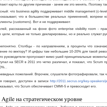
упают карты по другим причинам - зачем им это менять. Поэтому та
ный: что business agility поддерживает middle management (c-leve
показывает, что в большинстве реальных применений, вопреки к
иенты (customers). Вот и не поддерживают.
лей, рассказанный на фоне фото enterprise visibility room - п
е цели, которые не только декларированы, но и реально служат р
епонятно. Столбцы - по направлениям, а проценты что означаю
ние по вектору? И цифры там небольшие 10-20% для такой револю
 что руководители пропускают мимо ушей принципиальные моменты,
ступал на SECR в 2011 это четко различал, и показал, что Scrum п
0%...
чевидных пожеланий. Впрочем, слушатели фотографировали, так что
я говорил, доступен в записи
http://2011.secrus.org/key-speakers/j
азывал, что Scrum обеспечивает CMMI-5 и превосходит его.
 Agile на стратегическом уровне