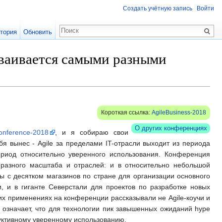
Создать учётную запись
Войти
тория
Обновить
 осваивается самыми разными
Короткая ссылка:
AgileBusiness-2018
О других конференциях
onference-2018
, и я собираю свои
бя вынес - Agile за пределами IT-отрасли выходит из периода
ериод относительно уверенного использования. Конференция
 разного масштаба и отраслей: и в относительно небольшой
ы с десятком магазинов по стране для организации основного
, и в гиганте Северстали для проектов по разработке новых
гих применениях на конференции рассказывали не Agile-коучи и
о означает, что для технологии пик завышенных ожиданий hype
дуктивному уверенному использованию.