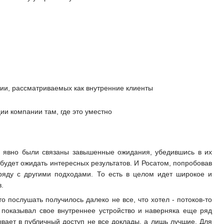
нии, рассматриваемых как внутренние клиенты
ии компании там, где это уместно
le явно были связаны завышенные ожидания, убедившись в их
 будет ожидать интересных результатов. И Росатом, попробовав
аряду с другими подходами. То есть в целом идет широкое и
.
о послушать получилось далеко не все, что хотел - потоков-то
k показывал свое внутреннее устройство и наверняка еще ряд
вает в публичный доступ не все доклады, а лишь лучшие. Для