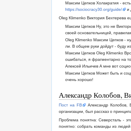
Максим Цепков Холакратия - есть 
https://sociocracy30.org/guide/
и 
Oleg Klimenko Виктория Бехтерева ещ
Максим Цепков Ну, это не Викто
своей основательницей, правилам
Oleg Klimenko Максим Цепков - ну
ли. В общем руки дойдут - буду и
Максим Цепков Oleg Klimenko Врод
ошибаться, я фрагментарно на то
Алексей Ильичев А мне вот социо
Максим Цепков Может быть и соци
очень хорошо!
Александр Колобов, Ви
Пост на FB
Александр Колобов, В
организации, был рассказ о принцип
Проблема понятна: Северсталь - эт
понятно: собрать команды из людей