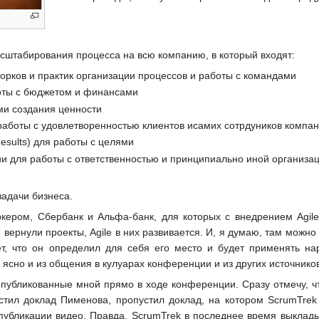
сштабирования процесса на всю компанию, в который входят:
орков и практик организации процессов и работы с командами
боты с бюджетом и финансами
ми создания ценности
и работы с удовлетворенностью клиентов исамих сотрдуников компа
esults) для работы с целями
и для работы с ответственностью и принципиально иной организац
задачи бизнеса.
ркером, Сбербанк и Альфа-банк, для которых с внедрением Agi
 вернули проекты, Agile в них развивается. И, я думаю, там можно
ает, что он определил для себя его место и будет применять н
 ясно и из общения в кулуарах конференции и из других источников
 опубликованные мной прямо в ходе конференции. Сразу отмечу, чт
пустил доклад Пименова, пропустил доклад, на котором ScrumTre
публикации видео. Правда, ScrumTrek в последнее время выклады