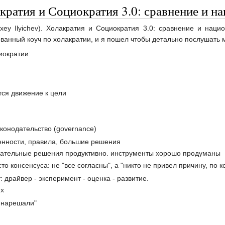
кратия и Социократия 3.0: сравнение и н
xey Ilyichev). Холакратия и Социократия 3.0: сравнение и наци
анный коуч по холакратии, и я пошел чтобы детально послушать 
иократии:
тся движение к цели
аконодательство (governance)
венности, правила, большие решения
одательные решения продуктивно. инструменты хорошо продуманы
то консенсуса: не "все согласны", а "никто не привел причину, по 
 драйвер - эксперимент - оценка - развитие.
их
е нарешали"