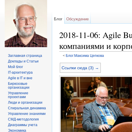
Блог
Обсуждение
2018-11-06: Agile B
компаниями и кор
Заглавная страница
<
Блог:Максима Цепкова
Перейти к:
навигация
,
поиск
Доклады и Статьи
Мой блог
Ссылки сюда (3) →
IT-архитектура
Agile в IT и вне
Бирюзовые
организации
Управление
проектами
Люди и организации
Спиральная динамика
Управление знаниями
СМД-методология
Диаграммы учета
Экономика