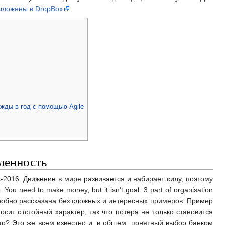
ыложены в DropBox
.
ежды в год с помощью Agile
еленность
ess-2016. Движение в мире развивается и набирает силу, поэтому
 need to make money, but it isn't goal. 3 part of organisation
 подробно рассказана без сложных и интересных примеров. Пример
осит отстойный характер, так что потеря не только становится
что? Это же всем известно и, в общем, понятный выбор банком