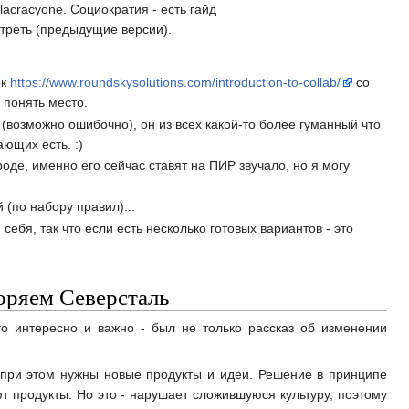
acracyone. Социократия - есть гайд
треть (предыдущие версии).
рк
https://www.roundskysolutions.com/introduction-to-collab/
со
 понять место.
 (возможно ошибочно), он из всех какой-то более гуманный что
ающих есть. :)
оде, именно его сейчас ставят на ПИР звучало, но я могу
(по набору правил)...
ебя, так что если есть несколько готовых вариантов - это
коряем Северсталь
то интересно и важно - был не только рассказ об изменении
А при этом нужны новые продукты и идеи. Решение в принципе
 продукты. Но это - нарушает сложившуюся культуру, поэтому