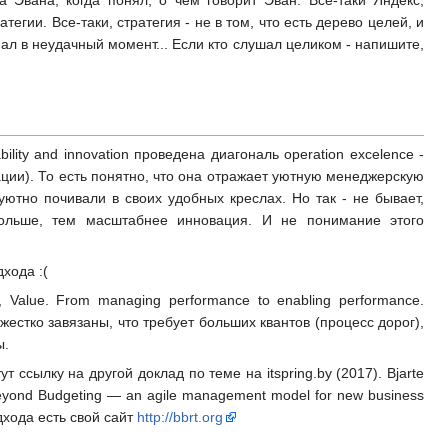
 Эвана, когда понял, о чем говорит Эван. Все-таки Яндекс,
егии. Все-таки, стратегия - не в том, что есть дерево целей, и
ал в неудачный момент... Если кто слушал целиком - напишите,
lity and innovation проведена диагональ operation excelence -
ентации). То есть понятно, что она отражает уютную менеджерскую
уютно почивали в своих удобных креслах. Но так - не бывает,
больше, тем масштабнее инновация. И не понимание этого
хода :(
Value. From managing performance to enabling performance.
естко завязаны, что требует больших квантов (процесс дорог),
ы.
ссылку на другой доклад по теме на itspring.by (2017). Bjarte
eyond Budgeting — an agile management model for new business
хода есть свой сайт
http://bbrt.org