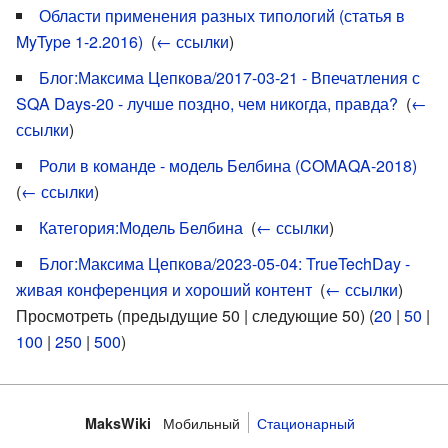
Области применения разных типологий (статья в
MyType 1-2.2016)
‎
(
← ссылки
)
Блог:Максима Цепкова/2017-03-21 - Впечатления с
SQA Days-20 - лучше поздно, чем никогда, правда?
‎
(
←
ссылки
)
Роли в команде - модель Белбина (COMAQA-2018)
‎
(
← ссылки
)
Категория:Модель Белбина
‎
(
← ссылки
)
Блог:Максима Цепкова/2023-05-04: TrueTechDay -
живая конференция и хороший контент
‎
(
← ссылки
)
Просмотреть (предыдущие 50 | следующие 50) (
20
|
50
|
100
|
250
|
500
)
Мобильный
Стационарный
MaksWiki