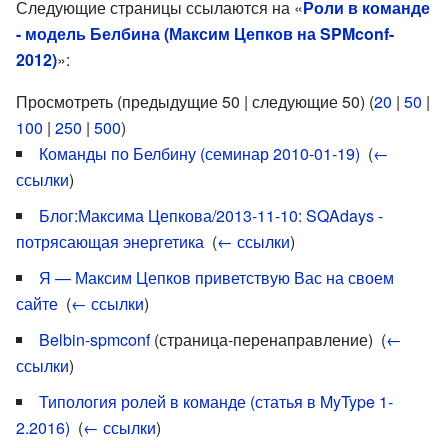
Следующие страницы ссылаются на «
Роли в команде
- модель Белбина (Максим Цепков на SPMconf-
2012)
»:
Просмотреть (предыдущие 50 | следующие 50) (
20
|
50
|
100
|
250
|
500
)
Команды по Белбину (семинар 2010-01-19)
‎
(
←
ссылки
)
Блог:Максима Цепкова/2013-11-10: SQAdays -
потрясающая энергетика
‎
(
← ссылки
)
Я — Максим Цепков приветствую Вас на своем
сайте
‎
(
← ссылки
)
Belbin-spmconf
(страница-перенаправление) ‎
(
←
ссылки
)
Типология ролей в команде (статья в MyType 1-
2.2016)
‎
(
← ссылки
)