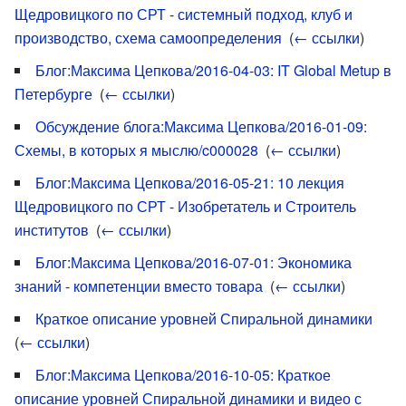
Щедровицкого по СРТ - системный подход, клуб и
производство, схема самоопределения
‎
(
← ссылки
)
Блог:Максима Цепкова/2016-04-03: IT Global Metup в
Петербурге
‎
(
← ссылки
)
Обсуждение блога:Максима Цепкова/2016-01-09:
Схемы, в которых я мыслю/c000028
‎
(
← ссылки
)
Блог:Максима Цепкова/2016-05-21: 10 лекция
Щедровицкого по СРТ - Изобретатель и Строитель
институтов
‎
(
← ссылки
)
Блог:Максима Цепкова/2016-07-01: Экономика
знаний - компетенции вместо товара
‎
(
← ссылки
)
Краткое описание уровней Спиральной динамики
‎
(
← ссылки
)
Блог:Максима Цепкова/2016-10-05: Краткое
описание уровней Спиральной динамики и видео с