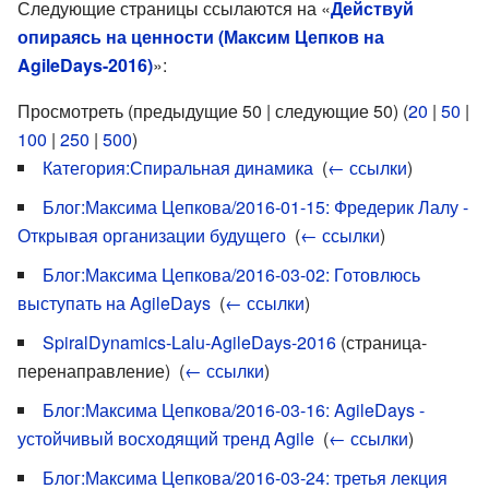
Следующие страницы ссылаются на «
Действуй
опираясь на ценности (Максим Цепков на
AgileDays-2016)
»:
Просмотреть (предыдущие 50 | следующие 50) (
20
|
50
|
100
|
250
|
500
)
Категория:Спиральная динамика
‎
(
← ссылки
)
Блог:Максима Цепкова/2016-01-15: Фредерик Лалу -
Открывая организации будущего
‎
(
← ссылки
)
Блог:Максима Цепкова/2016-03-02: Готовлюсь
выступать на AgileDays
‎
(
← ссылки
)
SpiralDynamics-Lalu-AgileDays-2016
(страница-
перенаправление) ‎
(
← ссылки
)
Блог:Максима Цепкова/2016-03-16: AgileDays -
устойчивый восходящий тренд Agile
‎
(
← ссылки
)
Блог:Максима Цепкова/2016-03-24: третья лекция