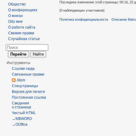
Последнее изменение этой страницы: 00:16, 22 д
Общество
О конференциях
[0 наблюдающих участников]
О книгах
Политика конфиденциальности
Описание Maks
Обо мне
О работе сайта
Свежие правки
Случайная статья
Инструменты
Ссылки сюда
Связанные правки
Atom
Спецстраницы
Версия для печати
Постоянная ссылка
Сведения
о странице
Чистый HTML
→M$WORD
→OOffice