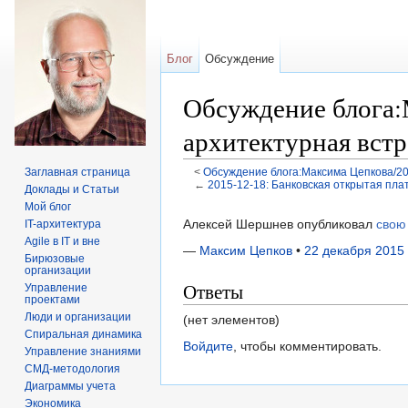
Блог
Обсуждение
Обсуждение блога:М
архитектурная встр
Заглавная страница
<
Обсуждение блога:Максима Цепкова/20
←
2015-12-18: Банковская открытая пла
Доклады и Статьи
Перейти к:
навигация
,
поиск
Мой блог
Алексей Шершнев опубликовал
свою
IT-архитектура
Agile в IT и вне
—
Максим Цепков
•
22 декабря 2015 
Бирюзовые
организации
Ответы
Управление
проектами
Люди и организации
(нет элементов)
Спиральная динамика
Войдите
, чтобы комментировать.
Управление знаниями
СМД-методология
Диаграммы учета
Экономика