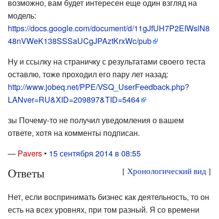
возможно, вам будет интересен еще один взгляд на
модель:
https://docs.google.com/document/d/11gJfUH7P2EIWslN8
48nVWeK138SSSaUCgJPAztKrxWc/pub
Ну и ссылку на страничку с результатами своего теста
оставлю, тоже проходил его пару лет назад:
http://www.jobeq.net/PPE/VSQ_UserFeedback.php?
LANver=RU&XID=209897&TID=5464
зы Почему-то не получил уведомления о вашем
ответе, хотя на комменты подписан.
—
Pavers
•
15 сентября 2014 в 08:55
Ответы
[
Хронологический вид
]
Нет, если воспринимать бизнес как деятельность, то он
есть на всех уровнях, при том разный. Я со времени