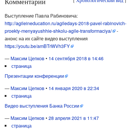
Комментарии
[
Хронологический вид
]
Выступление Павла Рабиновича:
http://agileineducation.ru/agiledays-2018-pavel-rabinovich-
proekty-menyayushhie-shkolu-agile-transformaciya/
-
анонс на их сайте видео выступления
https://youtu.be/amBTrWVh3FY
—
Максим Цепков
•
14 сентября 2018 в 14:46
страница
Презентации конференции
—
Максим Цепков
•
14 января 2020 в 22:34
страница
Видео выступления Банка России
—
Максим Цепков
•
28 апреля 2021 в 11:47
страница