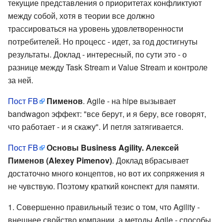
текущие представления о приоритетах конфликтуют
между собой, хотя в теории все должно
трассироваться на уровень удовлетворенности
потребителей. Но процесс - идет, за год достигнуты
результаты. Доклад - интересный, по сути это - о
разнице между Task Stream и Value Stream и контроле
за ней.
Пост FB
Пименов
. Agile - на hipe вызывает
bandwagon эффект: "все берут, и я беру, все говорят,
что работает - и я скажу". И петля затягивается.
Пост FB
Основы Business Agility. Алексей
Пименов (Alexey Pimenov)
. Доклад вбрасывает
достаточно много концептов, но вот их сопряжения я
не чувствую. Поэтому краткий конспект для памяти.
Совершенно правильный тезис о том, что Agility -
внешнее свойство компании, а методы Agile - способы