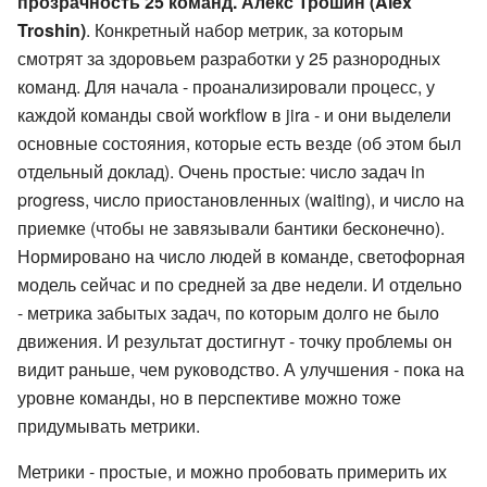
прозрачность 25 команд. Алекс Трошин (Alex
Troshin)
. Конкретный набор метрик, за которым
смотрят за здоровьем разработки у 25 разнородных
команд. Для начала - проанализировали процесс, у
каждой команды свой workflow в jira - и они выделели
основные состояния, которые есть везде (об этом был
отдельный доклад). Очень простые: число задач in
progress, число приостановленных (waiting), и число на
приемке (чтобы не завязывали бантики бесконечно).
Нормировано на число людей в команде, светофорная
модель сейчас и по средней за две недели. И отдельно
- метрика забытых задач, по которым долго не было
движения. И результат достигнут - точку проблемы он
видит раньше, чем руководство. А улучшения - пока на
уровне команды, но в перспективе можно тоже
придумывать метрики.
Метрики - простые, и можно пробовать примерить их