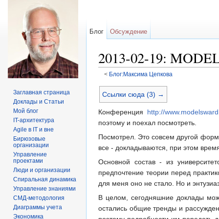
Блог
Обсуждение
2013-02-19: MODE
<
Блог:Максима Цепкова
Перейти к:
навигация
,
поиск
Заглавная страница
Ссылки сюда (3) →
Доклады и Статьи
Мой блог
Конференция
http://www.modelsward
IT-архитектура
поэтому и поехал посмотреть.
Agile в IT и вне
Посмотрел. Это совсем другой форма
Бирюзовые
организации
все - докладываются, при этом врем
Управление
проектами
Основной состав - из университет
Люди и организации
предпочтение теории перед практико
Спиральная динамика
для меня оно не стало. Но и энтузиа
Управление знаниями
В целом, сегодняшние доклады можн
СМД-методология
Диаграммы учета
остались общие тренды и рассуждени
Экономика
поэтому подробности им передать д