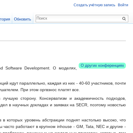
Создать учётную запись
Войти
тория
Обновить
О других конференциях
and Software Development. О моделях,
ий идут параллельно, каждая из них - 40-60 участников, почти
шателем. При этом оргвзнос платят все.
в лучшую сторону. Консерватизм и академичность подходов,
идел в научных докладах и заявках на SECR, поэтому новостью
 в которых уровень абстракции поднят настолько высоко, что
 часто работают в крупном inhouse - GM, Tata, NEC и другие -
ых проблемах, решенных на модельных примерах, которые, тем