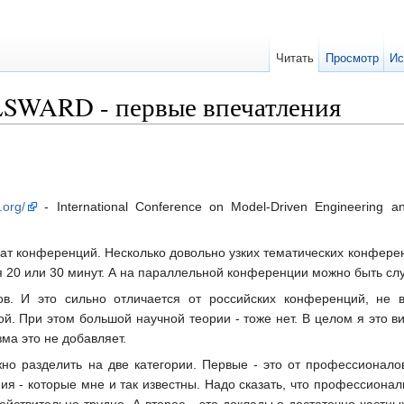
Читать
Просмотр
Ис
LSWARD - первые впечатления
.org/
- International Conference on Model-Driven Engineering 
т конференций. Несколько довольно узких тематических конференц
я 20 или 30 минут. А на параллельной конференции можно быть слу
ов. И это сильно отличается от российских конференций, не 
й. При этом большой научной теории - тоже нет. В целом я это в
зма это не добавляет.
о разделить на две категории. Первые - это от профессионалов
я - которые мне и так известны. Надо сказать, что профессионалы
ействительно трудно. А второе - это доклады о достаточно частн