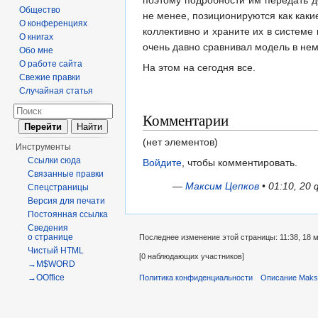
Общество
не менее, позиционируются как каки
О конференциях
коллективно и храните их в системе 
О книгах
очень давно сравнивал модель в нем 
Обо мне
О работе сайта
На этом на сегодня все.
Свежие правки
Случайная статья
Комментарии
(нет элементов)
Инструменты
Ссылки сюда
Войдите
, чтобы комментировать.
Связанные правки
—
Максим Цепков
• 01:10, 20
Спецстраницы
Версия для печати
Постоянная ссылка
Сведения
о странице
Последнее изменение этой страницы: 11:38, 18 м
Чистый HTML
[0 наблюдающих участников]
→M$WORD
→OOffice
Политика конфиденциальности
Описание Maks