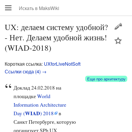
UX: делаем систему удобной?
- Нет. Делаем удобной жизнь!
цей
(WIAD-2018)
Короткая ссылка:
UXforLiveNotSoft
Ссылки сюда (4) →
Еще про архитектуру
Доклад 24.02.2018 на
площадке
World
Information Architecture
WIAD
Day (
) 2018
в
Санкт Петербурге, которую
организует SPb UX