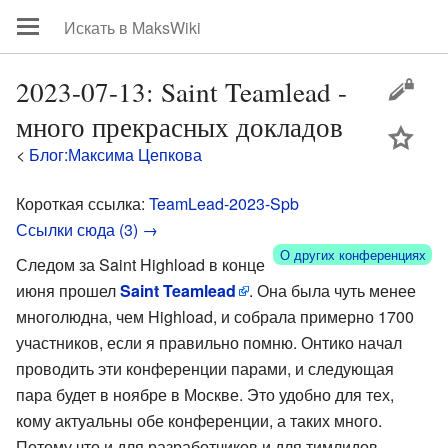
2023-07-13: Saint Teamlead -
много прекрасных докладов
цей
<
Блог:Максима Цепкова
Короткая ссылка:
TeamLead-2023-Spb
Ссылки сюда (3) →
О других конференциях
Следом за Saint Highload в конце
июня прошел
Saint Teamlead
. Она была чуть менее
многолюдна, чем Highload, и собрала примерно 1700
участников, если я правильно помню. Онтико начал
проводить эти конференции парами, и следующая
пара будет в ноябре в Москве. Это удобно для тех,
кому актуальны обе конференции, а таких много.
Потому что и для разработчиков и для тимлидов