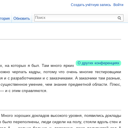
Создать учётную запись
Войти
тория
Обновить
О других конференциях
х, на которых я был. Там много ярких
ожно черпать кадры, потому что очень многие тестировщики
 с разработчиками и с заказчиками. А заказчики там разные,
 существенное умение, чем знание предметной области. Плюс,
 — и с этим справляются.
! Много хороших докладов высокого уровня, появились доклады
о было переполнены, люди сидели на полу, стояли вдоль стен и
о зал А — сильно больше и, возможно, даже полупустой зал А