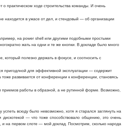
 о практическом ходе строительства команды. И очень
е находится в ужасе от дел, и стендовый — об организации
например, на power shell или другими подобными простыми
огократно жать на одни и те же кнопки. В докладе было много
 который полезно держать в фокусе, и соотносить с
тся пригодлной для эффективной эксплуатации — содержит
а тоже развивается от конференции к конференции, становясь
 приемов работы в образной, а не рутинной форме. Возможно,
 успеть всюду было невозможно, хотя я старался заглянуть на
и дискотекой — что тоже способствовало общению, это очень
 и на первом слоте — мой доклад. Посмотрим, сколько народа