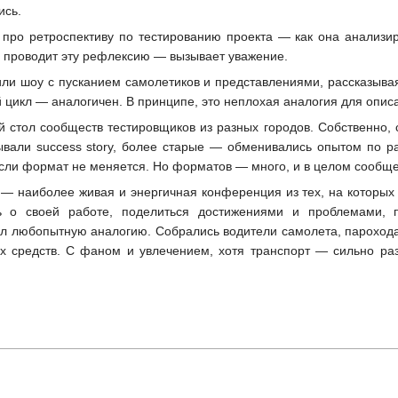
ись.
ро ретроспективу по тестированию проекта — как она анализиру
на проводит эту рефлексию — вызывает уважение.
ли шоу с пусканием самолетиков и представлениями, рассказыва
 цикл — аналогичен. В принципе, это неплохая аналогия для опис
ый стол сообществ тестировщиков из разных городов. Собственно,
ывали success story, более старые — обменивались опытом по 
если формат не меняется. Но форматов — много, и в целом сообще
то — наиболее живая и энергичная конференция из тех, на которы
ть о своей работе, поделиться достижениями и проблемами,
л любопытную аналогию. Собрались водители самолета, парохода
 средств. С фаном и увлечением, хотя транспорт — сильно ра