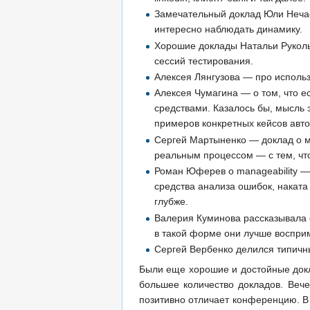
Замечательный доклад Юли Нечае
интересно наблюдать динамику.
Хорошие доклады Натальи Руколь 
сессий тестирования.
Алексея Лянгузова — про использ
Алексея Чумагина — о том, что е
средствами. Казалось бы, мысль 
примеров конкретных кейсов авт
Сергей Мартыненко — доклад о м
реальным процессом — с тем, чт
Роман Юферев о manageability —
средства анализа ошибок, наката
глубже.
Валерия Куминова рассказывала 
в такой форме они лучше воспри
Сергей Вербенко делился типич
Были еще хорошие и достойные докл
большее количество докладов. Веч
позитивно отличает конференцию. В