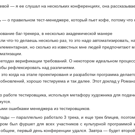
вой — я ее слушал на нескольких конференциях, она рассказывает
— о правильном тест-менеджере, который пьет кофе, потому что н
ование баг-трекера, в несколько академической манере
сли что-то делаешь несколько раз, то это надо автоматизировать, 
элементарная, но сколько из известных мне людей предпочитают мн
оматизации.
етодах верификации требований. О некотором идеальном процессе,
обы рефлексировать над различиями.
 это когда на этапе проектированя и разработки программа делае
 обновлений, хорошо тестируема и так далее. Этот доклад у Роман
о работе тестировщика, используя метафору художника для подачи
мутся.
ными ошибками менеджера из тестировщиков.
ады — параллельно работало 3 трека, и еще трек блицев, поэтому
ером был фуршет для всех участников с культурной программой 
 общем, первый день конференции удался. Завтра — будет второй,