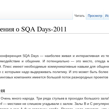
Читать
Просмотр
Ис
ления о SQA Days-2011
о конференция SQA Days — наиболее живая и интерактивная из те
модействие и общение. И потенциально — это место, откуда м
. Плюс имеют необходимые коммуникативные навыки для общения и
и с которыми надо выдерживать политику. И это может быть более
рсинговых компаниях имеется большой поток разнородных проектов
ня
. Очень много народа. Три ряда стульев в проходах большого зала
nf — местами не слишком угадывали с залом. Залы B и C регулярн
слотов в зал А был заполнен слабо. Правда, надо отметить, чт