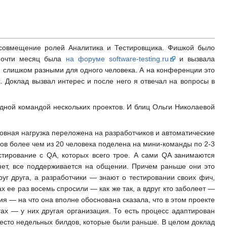
 совмещение ролей Аналитика и Тестировщика. Фишкой было
 почти месяц была
на форуме software-testing.ru
и вызвала
я слишком разными для одного человека. А на конференции это
 Доклад вызвал интерес и после него я отвечал на вопросы в
дной командой нескольких проектов. И блиц Ольги Николаевой
вная нагрузка переложена на разработчиков и автоматические
ов более чем из 20 человека поделена на мини-команды по 2-3
стирование с QA, которых всего трое. А сами QA занимаются
нет, все поддерживается на общении. Причем раньше они это
уг друга, а разработчики — знают о тестировании своих фич,
 ее раз восемь спросили — как же так, а вдруг кто заболеет —
ия — на что она вполне обоснована сказала, что в этом проекте
тах — у них другая организация. То есть процесс адаптирован
есто недельных билдов, которые были раньше. В целом доклад