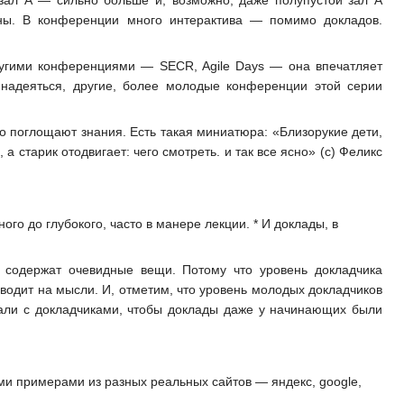
удны. В конференции много интерактива — помимо докладов.
ругими конференциями — SECR, Agile Days — она впечатляет
 надеяться, другие, более молодые конференции этой серии
 поглощают знания. Есть такая миниатюра: «Близорукие дети,
 старик отодвигает: чего смотреть. и так все ясно» (с) Феликс
го до глубокого, часто в манере лекции. * И доклады, в
 содержат очевидные вещи. Потому что уровень докладчика
аводит на мысли. И, отметим, что уровень молодых докладчиков
тали с докладчиками, чтобы доклады даже у начинающих были
ми примерами из разных реальных сайтов — яндекс, google,