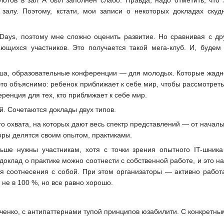
 залу. Поэтому, кстати, мои записи о некоторых докладах ск
ays, поэтому мне сложно оценить развитие. Но сравнивая с д
ющихся участников. Это получается такой мега-клуб. И, будем
ша, образовательные конференции — для молодых. Которые жадно
 объяснимо: ребенок приближает к себе мир, чтобы рассмотреть, а
еренция для тех, кто приближает к себе мир.
. Сочетаются доклады двух типов.
 охвата, на которых дают весь спектр представлений — от начально
оры делятся своим опытом, практиками.
ше нужны участникам, хотя с точки зрения опытного IT-шника
 доклад о практике можно соотнести с собственной работе, и это н
ля соотнесения с собой. При этом организаторы — активно рабо
 не в 100 %, но все равно хорошо.
ченко, с антипаттернами тупой принципов юзабилити. С конкретны