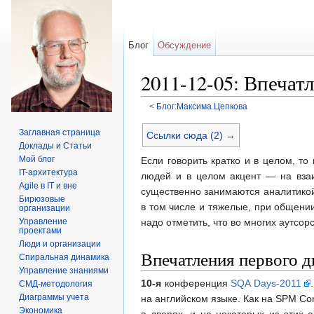
Блог
Обсуждение
2011-12-05: Впечат
<
Блог:Максима Цепкова
Перейти к:
навигация
,
поиск
Заглавная страница
Ссылки сюда (2) →
Доклады и Статьи
Мой блог
Если говорить кратко и в целом, т
IT-архитектура
людей и в целом акцент — на взаи
Agile в IT и вне
существенно занимаются аналитикой
Бирюзовые
в том числе и тяжелые, при общени
организации
надо отметить, что во многих аутсо
Управление
проектами
Люди и организации
Впечатления первого д
Спиральная динамика
Управление знаниями
10-я
конференция
SQA Days-2011
СМД-методология
Диаграммы учета
на английском языке. Как на SPM Co
Экономика
в дверях, и на некоторых из этих 