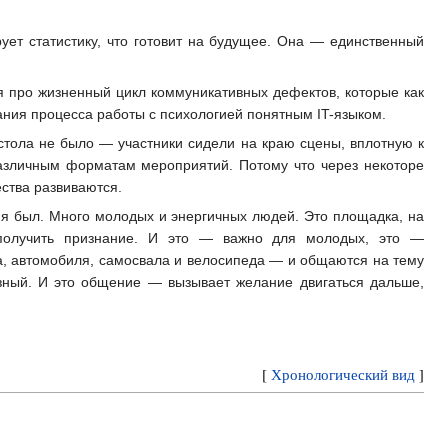
ет статистику, что готовит на будущее. Она — единственный
я про жизненный цикл коммуникативных дефектов, которые как
ания процесса работы с психологией понятным IT-языком.
 стола не было — участники сидели на краю сцены, вплотную к
различным форматам мероприятий. Потому что через некоторе
ства развиваются.
х я был. Много молодых и энергичных людей. Это площадка, на
 получить признание. И это — важно для молодых, это —
, автомобиля, самосвала и велосипеда — и общаются на тему
зный. И это общение — вызывает желание двигаться дальше,
[
Хронологический вид
]