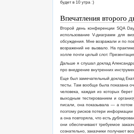
будет в 10 утра :)
Впечатления второго д
Второй день конференции SQA Day
использование V-диаграмм для ви
обсуждения. Мне возражали и по по
возражений не вызвало. На практик
холле почти целый слот. Презентац
Дальше я слушал доклад Александра
про внедрение внутренних инструмен
Еще был замечательный доклад Екат
тесты. Там вообще была показана оч
человека, каждая из которых бере
выходным тестированием и организ
писали, она показывала — а потом 
поэтому рисков потери информации н
а она повторяла, что есть дублирова
они обеспечивают требуемое заказч
сознательно, заказчики получают в