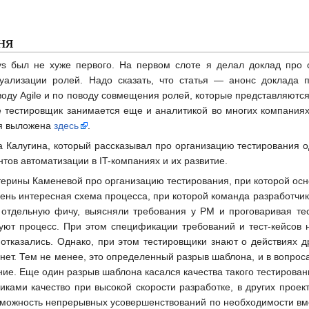
ня
s был не хуже первого. На первом слоте я делал доклад про
зуализации ролей. Надо сказать, что статья — анонс доклада
воду Agile и по поводу совмещения ролей, которые представляютс
е тестировщик занимается еще и аналитикой во многих компаниях.
ия выложена
здесь
.
 Калугина, который рассказывал про организацию тестирования о
тов автоматизации в IT-компаниях и их развитие.
ерины Каменевой про организацию тестирования, при которой осно
ень интересная схема процесса, при которой команда разработчик
т отдельную фичу, выясняли требования у PM и проговаривая те
уют процесс. При этом спецификации требований и тест-кейсов 
отказались. Однако, при этом тестировщики знают о действиях др
ет. Тем не менее, это определенный разрыв шаблона, и в вопросах
ние. Еще один разрыв шаблона касался качества такого тестирован
иками качество при высокой скорости разработке, в других проек
озможность непрерывных усовершенствований по необходимости вм