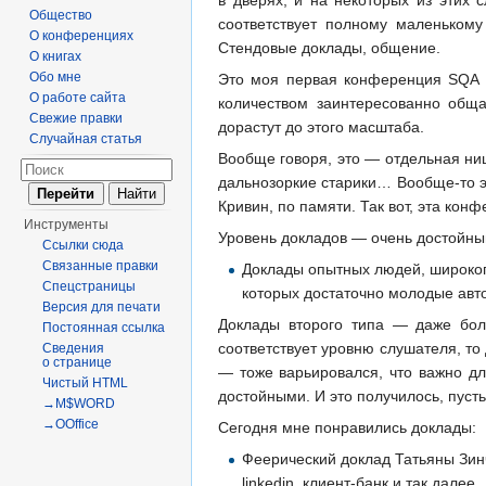
Общество
соответствует полному маленькому
О конференциях
Стендовые доклады, общение.
О книгах
Обо мне
Это моя первая конференция SQA D
О работе сайта
количеством заинтересованно обща
Свежие правки
дорастут до этого масштаба.
Случайная статья
Вообще говоря, это — отдельная ни
дальнозоркие старики… Вообще-то это
Кривин, по памяти. Так вот, эта конф
Инструменты
Уровень докладов — очень достойный
Ссылки сюда
Связанные правки
Доклады опытных людей, широкого
Спецстраницы
которых достаточно молодые авт
Версия для печати
Доклады второго типа — даже боль
Постоянная ссылка
соответствует уровню слушателя, то
Сведения
о странице
— тоже варьировался, что важно д
Чистый HTML
достойными. И это получилось, пусть
→M$WORD
→OOffice
Сегодня мне понравились доклады:
Феерический доклад Татьяны Зин
linkedin, клиент-банк и так далее.