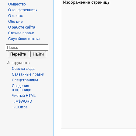
Изображение страницы
Общество
О конференциях
О книгах
Обо мне
О работе сайта
Свежие правки
Случайная статья
Инструменты
Ссылки сюда
Связанные правки
Спецстраницы
Сведения
о странице
Чистый HTML
→M$WORD
→OOffice