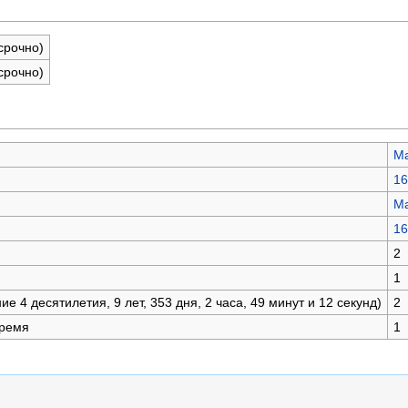
срочно)
срочно)
Ma
16
Ma
16
2
1
е 4 десятилетия, 9 лет, 353 дня, 2 часа, 49 минут и 12 секунд)
2
время
1