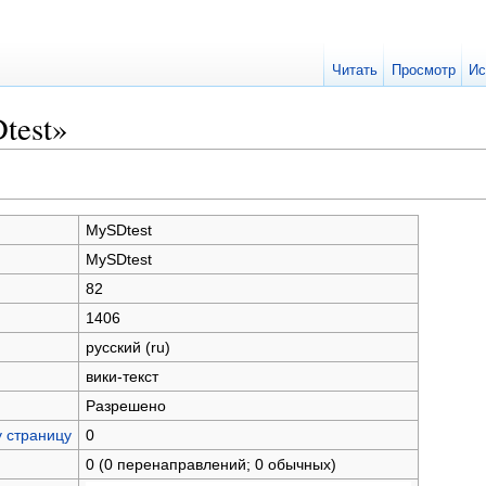
Читать
Просмотр
Ис
test»
MySDtest
MySDtest
82
1406
русский (ru)
вики-текст
Разрешено
у страницу
0
0 (0 перенаправлений; 0 обычных)