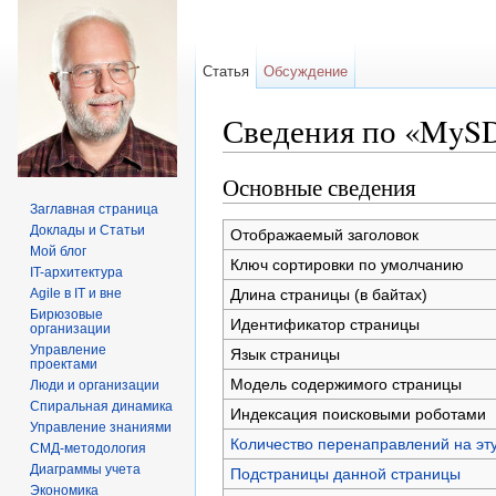
Статья
Обсуждение
Сведения по «MySD
Перейти к:
навигация
,
поиск
Основные сведения
Заглавная страница
Доклады и Статьи
Отображаемый заголовок
Мой блог
Ключ сортировки по умолчанию
IT-архитектура
Длина страницы (в байтах)
Agile в IT и вне
Бирюзовые
Идентификатор страницы
организации
Управление
Язык страницы
проектами
Модель содержимого страницы
Люди и организации
Спиральная динамика
Индексация поисковыми роботами
Управление знаниями
Количество перенаправлений на эт
СМД-методология
Диаграммы учета
Подстраницы данной страницы
Экономика