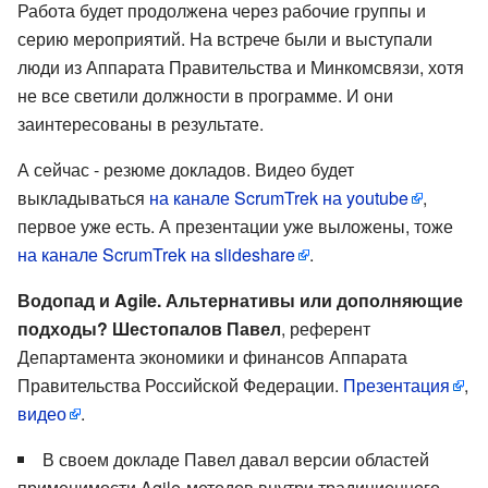
Работа будет продолжена через рабочие группы и
серию мероприятий. На встрече были и выступали
люди из Аппарата Правительства и Минкомсвязи, хотя
не все светили должности в программе. И они
заинтересованы в результате.
А сейчас - резюме докладов. Видео будет
выкладываться
на канале ScrumTrek на youtube
,
первое уже есть. А презентации уже выложены, тоже
на канале ScrumTrek на slideshare
.
Водопад и Agile. Альтернативы или дополняющие
подходы? Шестопалов Павел
, референт
Департамента экономики и финансов Аппарата
Правительства Российской Федерации.
Презентация
,
видео
.
В своем докладе Павел давал версии областей
применимости Agile-методов внутри традиционного