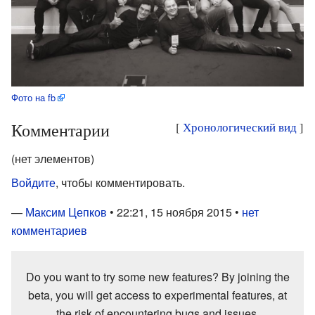
Фото на fb
Комментарии
[
Хронологический вид
]
(нет элементов)
Войдите
, чтобы комментировать.
—
Максим Цепков
• 22:21, 15 ноября 2015 •
нет
комментариев
Do you want to try some new features? By joining the
beta, you will get access to experimental features, at
the risk of encountering bugs and issues.