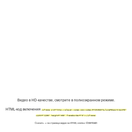
Видео в HD-качестве, смотрите в полноэкранном режиме.
HTML-код включения
<iframe src="http://player.vimeo.com/video/97294563?byline=0&portrait=0"
width="1280" height="408" frameborder="0"></iframe>
Скачать → на странице видео на vimeo, кнопка «Download»