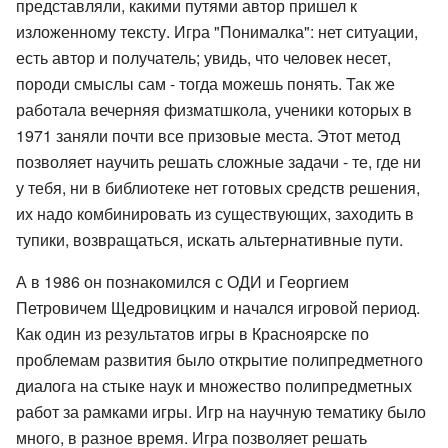
представляли, какими путями автор пришел к
изложенному тексту. Игра "Понималка": нет ситуации,
есть автор и получатель; увидь, что человек несет,
породи смыслы сам - тогда можешь понять. Так же
работала вечерняя физматшкола, ученики которых в
1971 заняли почти все призовые места. Этот метод
позволяет научить решать сложные задачи - те, где ни
у тебя, ни в библиотеке нет готовых средств решения,
их надо комбинировать из существующих, заходить в
тупики, возвращаться, искать альтернативные пути.
А в 1986 он познакомился с ОДИ и Георгием
Петровичем Щедровицким и начался игровой период.
Как один из результатов игры в Красноярске по
проблемам развития было открытие полипредметного
диалога на стыке наук и множество полипредметных
работ за рамками игры. Игр на научную тематику было
много, в разное время. Игра позволяет решать