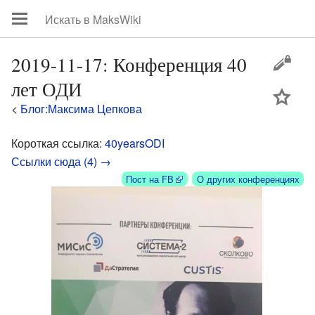
2019-11-17: Конференция 40
лет ОДИ
цей
<
Блог:Максима Цепкова
Короткая ссылка:
40yearsODI
Ссылки сюда (4) →
Пост на FB
О других конференциях