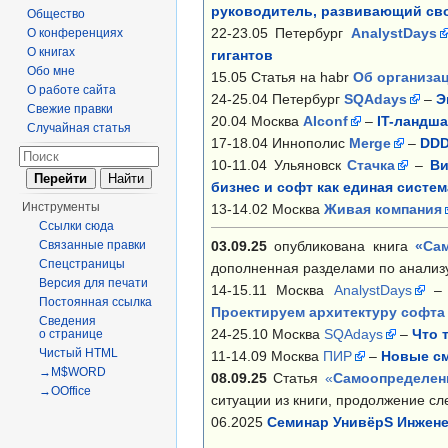
руководитель, развивающий св
Общество
22-23.05 Петербург
AnalystDays
О конференциях
О книгах
гигантов
Обо мне
15.05 Статья на habr
Об организац
О работе сайта
24-25.04 Петербург
SQAdays
–
Э
Свежие правки
20.04 Москва
AIconf
–
IT-ландша
Случайная статья
17-18.04 Иннополис
Merge
–
DDD
10-11.04 Ульяновск
Стачка
–
Ви
бизнес и софт как единая систем
Инструменты
13-14.02 Москва
Живая компания
Ссылки сюда
03.09.25
опубликована книга
«Са
Связанные правки
Спецстраницы
дополненная разделами по анализу
Версия для печати
14-15.11 Москва
AnalystDays
Постоянная ссылка
Проектируем архитектуру софта
Сведения
24-25.10 Москва
SQAdays
–
Что 
о странице
Чистый HTML
11-14.09 Москва
ПИР
–
Новые с
→M$WORD
08.09.25
Статья
«
Самоопределен
→OOffice
ситуации из книги, продолжение сл
06.2025
Семинар УнивёрS Инжене