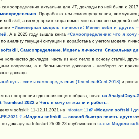
 самоопределения актуальна для ИТ, доклады по ней были с 2017 
самоопределению
. Проработка тем самоопределения, коммуникац
 soft skill, а взгляд архитектора помог мне на основе моделей н
 книге
«Инженерная модель личности: Меняя себя и других 
тей
. А в 2025 году вышла книга
«Самоопределение: что я хочу
по анализу текущей ситуации и доработана с учетом модели лично
oftskill
,
Самоопределение
,
Модель личности
,
Спиральная ди
 количество докладов, часть из них легло в основу статей, други
ным вопросам, а в большинстве докладов - наоборот, от практи
вные доклады.
ьный путь - схемы самоопределения (TeamLeadConf-2018)
и разви
ом на построении вдохновляющего образа, начат
на AnalystDays-
nt Teamlead-2022
и
Чего я хочу от жизни и работы
.
лям softskill: 11-12.11.2021 на
Infostart 11
«
Модели softskill д
PE-2021
«
Модели softskill — способ быстро понять другого
, по докладу на Infostart 25.09.23 опубликована
статья
Модели soft