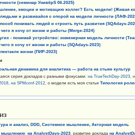
чности (семинар УнивёрS 06.2025)
шление, эмоции и мотивацию коллег? Есть модели! (Живая ко
людьми и развивайся с опорой на модели личности (ЛАФ-202
- способ понимать людей и строить путь развития (SQAdays-202
чего я хочу от жизни и работы (Merge-2024)
угих - понимай устройство: инженерная модель личности (Tea
чего я хочу от жизни и работы (SQAdays-2023)
спектакле жизни (ПИР-2023)
м
ральная динамика для аналитика — работа на стыке культур
яся серия докладов с разными фокусами:
на TrueTechDay-2023
,
н
2018
,
на SPMconf-2012
, о модели есть моя статья
Типология ролей
лиз
ура и анализ
,
DDD
,
Системное мышление
,
Акторная модель
у мышлению
:
на AnalystDays-2023
, развитие доклада
на AnalystD