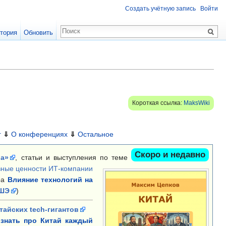
Создать учётную запись
Войти
тория
Обновить
Короткая ссылка:
MaksWiki
г
⇓
О конференциях
⇓
Остальное
Скоро и недавно
ра»
, статьи и выступления по теме
вные ценности ИТ-компании
ра
Влияние технологий на
ШЭ
)
тайских tech-гигантов
 знать про Китай каждый