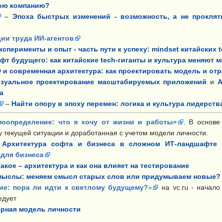
ою компанию?
–
Эпоха быстрых изменений - возможность, а не прокляти
ии труда ИИ-агентов
ксперименты и опыт - часть пути к успеху: mindset китайских 
фт будущего: как китайские tech-гиганты и культура меняют 
 и современная архитектура: как проектировать модель и отр
зуальное проектирование масштабируемых приложений
и
А
а
–
Найти опору в эпоху перемен: логика и культура лидерств
моопределение: что я хочу от жизни и работы»
. В основе
 текущей ситуации и доработанная с учетом модели личности.
–
Архитектура софта и бизнеса в сложном ИТ-ландшафте
и
 для бизнеса
такое – архитектура и как она влияет на тестирование
мыслы: меняем смысл старых слов или придумываем новые?
ие: пора ли идти к светлому будущему?
»
на vc.ru - начало
едует
рная модель личности