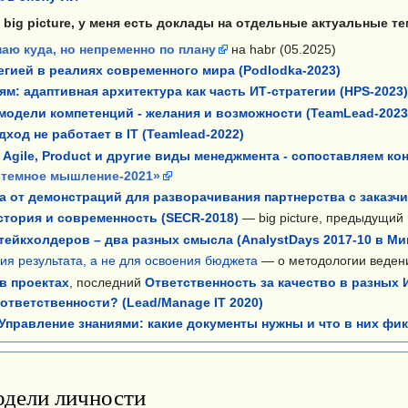
big picture, у меня есть доклады на отдельные актуальные т
наю куда, но непременно по плану
на habr (05.2025)
егией в реалиях современного мира (Podlodka-2023)
ям: адаптивная архитектура как часть ИТ-стратегии (HPS-2023
одели компетенций - желания и возможности (TeamLead-2023
ход не работает в IT (Teamlead-2022)
e, Agile, Product и другие виды менеджмента - сопоставляем к
стемное мышление-2021»
 от демонстраций для разворачивания партнерства с заказчи
стория и современность (SECR-2018)
— big picture, предыдущий
ейкхолдеров – два разных смысла (AnalystDays 2017-10 в Ми
я результата, а не для освоения бюджета
— о методологии веден
в проектах
, последний
Ответственность за качество в разных И
 ответственности? (Lead/Manage IT 2020)
Управление знаниями: какие документы нужны и что в них фи
одели личности