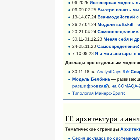
06.2025
Инженерная модель ли
06-09.02.25
Быстро понять мы
13-14.07.24
Взаимодействуй с 
26-27.04.24
Модели softskill 
20-21.04.24
Самоопределение: 
30.11-01.12.23
Меняя себя и др
​24-25.11.23
Самоопределение: 
7-10.09.23
Я и мои аватары в 
Доклады про отдельным моделя
30.11.18 на
AnalystDays-9
Спи
Модель Белбина
— развивающа
расшифровка
),
на COMAQA-
Типология Майерс-Бриггс
IT: архитектура и ана
Тематические страницы
Архитект
Серия докладов по
системном