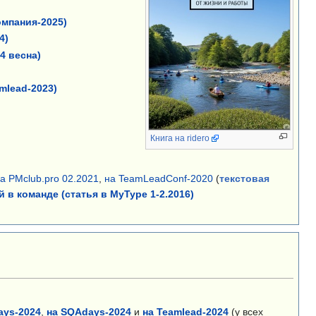
мпания-2025)
4)
4 весна)
mlead-2023)
Книга на ridero
а PMclub.pro 02.2021
,
на TeamLeadConf-2020
(
текстовая
 в команде (статья в MyType 1-2.2016)
ays-2024
,
на SQAdays-2024
и
на Teamlead-2024
(у всех