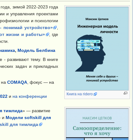
года, зимой 2022-2023 года
ии и управления проектами
ейрофизиологии и психологии
— понимай устройство»
,
 от жизни и работы»
, где
сти.
намика
,
Модель Белбина
е - развивают тему. В книге
ческих задач и прикладных
т на
COMAQA
, фокус — на
Книга на ridero
2022
и
на конференции
ля тимлида
» — развитие
» и
Модели softskill для
skill для тимлида