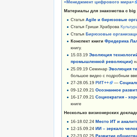
«Менеджмент цифрового мира»
Материалы для знакомства с big
Статья
Agile и бирюзовые ор
Статья Гриши Храброва
Культур
Статья
Бирюзовые организаци
Конспект книги
Фредерика Ла
книгу.
15.03.19
Эволюция технологий
промышленной революции)
н
25.09.19 Семинар
Эволюция те
большое видео с подробным вве
27-28.05.19
РИТ++
—
Социаль
09-12.09.21
Осознанное разви
16-17.09.21
Социократия - хор
книге
Несколько визионерских доклад
16-18.02.24
Место ИТ и аналит
12-15.09.24
ИИ – зеркало чело
22-23.02.25
Развитие общества