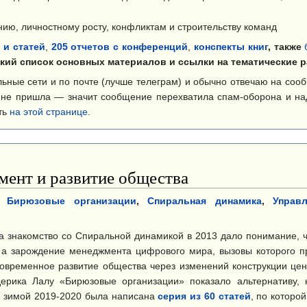
ию, личностному росту, конфликтам и строительству команд
 и статей
,
205 отчетов с конференций
,
конспекты книг
, также
ий список основных материалов и ссылки на тематические р
ьные сети и по почте (лучше телеграм) и обычно отвечаю на соо
а не пришла — значит сообщение перехватила спам-оборона и на
ть
на этой странице
.
ент и развитие общества
,
Бирюзовые организации
,
Спиральная динамика
,
Управ
 а знакомство со Спиральной динамикой в 2013 дало понимание, ч
, а зарождение менеджмента цифрового мира, вызовы которого п
овременное развитие общества через изменений конструкции це
дерика Лалу «Бирюзовые организации» показало альтернативу,
я, зимой 2019-2020 была написана
серия из 60 статей
, по которо