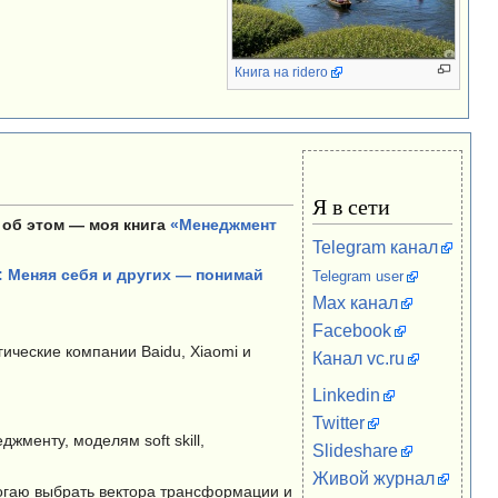
Книга на ridero
Я в сети
 об этом — моя книга
«Менеджмент
Telegram канал
 Меняя себя и других — понимай
Telegram user
Max канал
Facebook
огические компании Baidu, Xiaomi и
Канал vc.ru
Linkedin
Twitter
менту, моделям soft skill,
Slideshare
Живой журнал
огаю выбрать вектора трансформации и