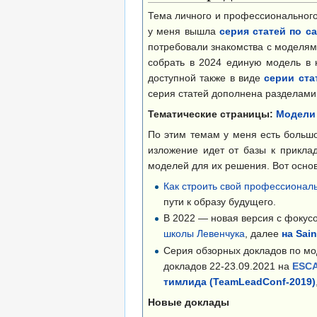
Тема личного и профессионального
у меня вышла
серия статей по 
потребовали знакомства с моделями
собрать в 2024 единую модель в
доступной также в виде
серии ста
серия статей дополнена разделами 
Тематические страницы:
Модели s
По этим темам у меня есть большое
изложение идет от базы к приклад
моделей для их решения. Вот осно
Как строить свой профессионал
пути к образу будущего.
В 2022 — новая версия с фокус
школы Левенчука
, далее
на Sai
Серия обзорных докладов по моде
докладов 22-23.09.2021 на
ESCA
тимлида (TeamLeadConf-2019)
Новые доклады