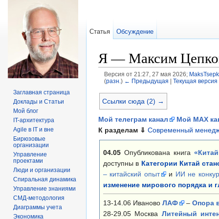
Статья
Обсуждение
Я — Максим Цепков
Версия от 21:27, 27 мая 2026;
MaksTsepk
(
разн.
)
← Предыдущая
|
Текущая версия
Перейти к:
навигация
,
поиск
Заглавная страница
Ссылки сюда (2) →
Доклады и Статьи
Мой блог
Мой телеграм канал
Мой MAX ка
IT-архитектура
К разделам
⇓
Современный менед
Agile в IT и вне
Бирюзовые
организации
04.05
Опубликована книга
«Китай
Управление
проектами
доступны в
Категории Китай ста
Люди и организации
– китайский опыт
и
ИИ не конкур
Спиральная динамика
изменение мирового порядка и 
Управление знаниями
СМД-методология
13-14.06 Иваново
ЛАФ
–
Опора в
Диаграммы учета
28-29.05 Москва
Литейный инте
Экономика