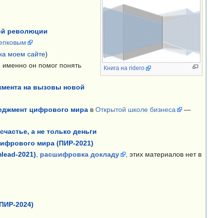
ной революции
Цепковым
на моем сайте
)
о именно он помог понять
Книга на ridero
жмента на вызовы новой
неджмент цифрового мира
в
Открытой школе бизнеса
—
частье, а не только деньги
цифрового мира (ПИР-2021)
lead-2021)
,
расшифровка докладу
, этих материалов нет в
ПИР-2024)