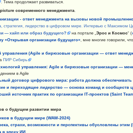
. Тема продолжает развиваться.
 picture современного менеджмента
.
ганизации - ответ менеджмента на вызовы новой промышлен
а, стратегия, лидерство в цифровом мире. Интервью с Максимом 
и — хайп или образ будущего?
на портале „
Эрос и Космос
“ (
лу «Открывая организации будущего»
, мне многие говорили, чт
 управления (Agile и бирюзовые организации — ответ менед
а
ПИР Сибирь
хнологий управления: Agile и бирюзовые организации — ме
дением в Agile
ный договор цифрового мира: работа должна обеспечивать с
тие и переходящее лидерство — основа команд и сообществ 
оший источник практик по организации IT-проектов (Saint Team
ов о будущем развитии мира
иков в будущем мире (WAW-2024)
века, страхи, возможности и перспективы обусловлены этим (
 в эпоху ИИ