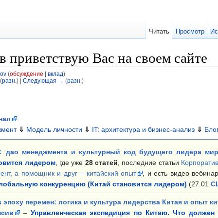
Читать
Просмотр
Ис
 приветствую Вас на своем сайте
ov
(
обсуждение
|
вклад
)
(
разн.
) |
Следующая →
(
разн.
)
нал
жмент
⇓
Модель личности
⇓
IT: архитектура и бизнес-анализ
⇓
Бло
: дао менеджмента и культурный код будущего лидера ми
новится лидером
, где уже
28 статей
, последние статьи
Корпорати
ент, а помощник и друг – китайский опыт
, и есть видео вебина
глобальную конкуренцию (Китай становится лидером)
(27.01
С
 эпоху перемен: логика и культура лидерства Китая и опыт ки
нсив
–
Управленческая экспедиция по Китаю. Что должен