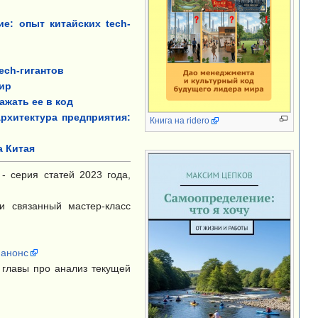
е: опыт китайских tech-
tech-гигантов
мир
ажать ее в код
рхитектура предприятия:
Книга на ridero
а Китая
 - серия статей 2023 года,
 связанный мастер-класс
анонс
 главы про анализ текущей