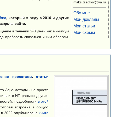
maks.tsepkov@ya.ru
Обо мне…
блог
, который я веду с 2010 и другие
Мои доклады
азделы сайта.
Мои статьи
бщение в течении 2-3 дней как минимум
Мои схемы
до пробовать связаться иным образом.
ление проектами
,
статьи
то Agile-методы - не просто
ришли в ИТ раньше других.
нностей, подробности
в этой
 которая встроена в общую
й в 2022 опубликована
книга