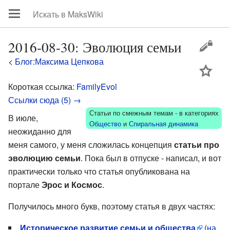
2016-08-30: Эволюция семьи
<
Блог:Максима Цепкова
цей
Короткая ссылка:
FamilyEvol
Ссылки сюда (5) →
Статьи по смежным темам - в категориях
В июле,
Общество
и
Спиральная динамика
неожиданно для
меня самого, у меня сложилась концепция
статьи про
эволюцию семьи
. Пока был в отпуске - написал, и вот
практически только что статья опубликована на
портале
Эрос и Космос
.
Получилось много букв, поэтому статья в двух частях:
Историческое развитие семьи и общества
(
на