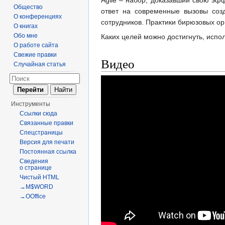
Agile – набор, доказавший свою эфф
Общество
ответ на современные вызовы соз
О конференциях
сотрудников. Практики бирюзовых ор
О книгах
Обо мне
Каких целей можно достигнуть, испо
О работе сайта
Свежие правки
Видео
Случайная статья
Инструменты
Ссылки сюда
Связанные правки
Спецстраницы
Версия для печати
Постоянная ссылка
Сведения
о странице
Чистый HTML
→M$WORD
→OOffice