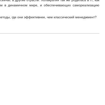
йчас в другие отрасли. Холакратия так же родилась в IT, как
ели в динамичном мире, и обеспечивающих самореализацию
методы, где они эффективнее, чем классический менеджмент?