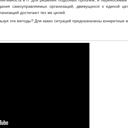
ективность в IT для решения подобных проблем, и переносимый се
дания самоуправляемых организаций, движущихся к единой ц
ганизаций достигают тех же целей.
льзуя эти методы? Для каких ситуаций предназначены конкретные 