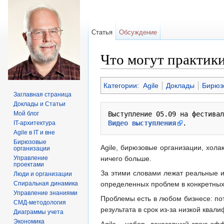
Статья
Обсуждение
Что могут практики
Перейти к:
навигация
,
поиск
Категории
:
Agile
Доклады
Бирюз
Заглавная страница
Доклады и Статьи
Мой блог
Выступление 05.09 на фестивал
Видео выступления
IT-архитектура
Agile в IT и вне
Бирюзовые
Agile, бирюзовые организации, хол
организации
Управление
ничего больше.
проектами
За этими словами лежат реальные 
Люди и организации
Спиральная динамика
определенных проблем в конкретных
Управление знаниями
Проблемы есть в любом бизнесе: пот
СМД-методология
результата в срок из-за низкой квал
Диаграммы учета
Экономика