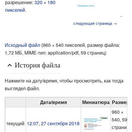
разрешение:
320 × 180
пикселей
.
следующая страница →
Исходный файл
‎
(960 × 540 пикселей, размер файла:
1,72 МБ, MIME-тип:
application/pdf
, 59 страниц)
История файла
Нажмите на дату/время, чтобы просмотреть, как тогда
выглядел файл.
Дата/время
Миниатюра
Размер
960 ×
540, 59
текущий
12:07, 27 сентября 2018
страниц