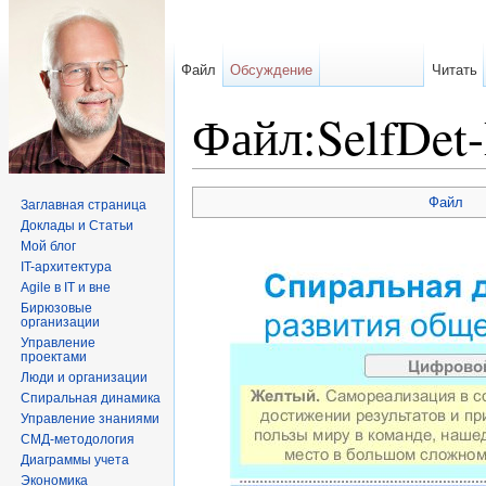
Файл
Обсуждение
Читать
Файл:SelfDet-
Перейти к:
навигация
,
поиск
Файл
Заглавная страница
Доклады и Статьи
Мой блог
IT-архитектура
Agile в IT и вне
Бирюзовые
организации
Управление
проектами
Люди и организации
Спиральная динамика
Управление знаниями
СМД-методология
Диаграммы учета
Экономика