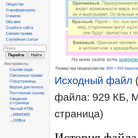
Общество
О конференциях
О книгах
Обо мне
О работе сайта
Свежие правки
Случайная статья
Инструменты
Размер при предпросмотре:
800 × 450 пиксел
Ссылки сюда
Связанные правки
Исходный файл
‎
Спецстраницы
Версия для печати
Постоянная ссылка
файла: 929 КБ, 
Сведения
о странице
Чистый HTML
страница)
→M$WORD
→OOffice
История файла