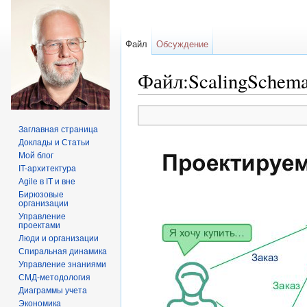
Файл
Обсуждение
Файл:ScalingSchema
Перейти к:
навигация
,
поиск
Заглавная страница
Доклады и Статьи
Мой блог
IT-архитектура
Agile в IT и вне
Бирюзовые
организации
Управление
проектами
Люди и организации
Спиральная динамика
Управление знаниями
СМД-методология
Диаграммы учета
Экономика