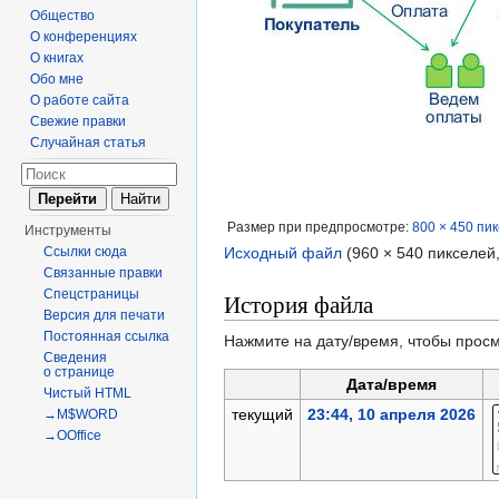
Общество
О конференциях
О книгах
Обо мне
О работе сайта
Свежие правки
Случайная статья
Размер при предпросмотре:
800 × 450 пи
Инструменты
Ссылки сюда
Исходный файл
‎
(960 × 540 пикселей
Связанные правки
Спецстраницы
История файла
Версия для печати
Постоянная ссылка
Нажмите на дату/время, чтобы просм
Сведения
о странице
Дата/время
Чистый HTML
текущий
23:44, 10 апреля 2026
→M$WORD
→OOffice