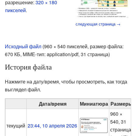
разрешение:
320 × 180
пикселей
.
следующая страница →
Исходный файл
‎
(960 × 540 пикселей, размер файла:
670 КБ, MIME-тип:
application/pdf
, 31 страница)
История файла
Нажмите на дату/время, чтобы просмотреть, как тогда
выглядел файл.
Дата/время
Миниатюра
Размеры
960 ×
540, 31
текущий
23:44, 10 апреля 2026
страница