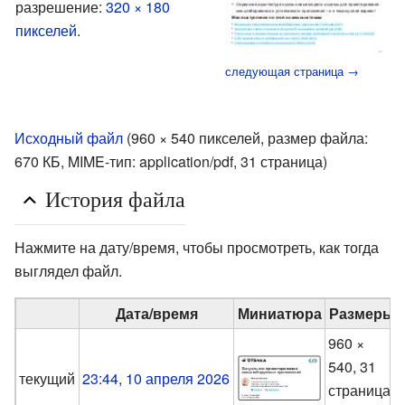
разрешение:
320 × 180
пикселей
.
следующая страница →
Исходный файл
‎
(960 × 540 пикселей, размер файла:
670 КБ, MIME-тип:
application/pdf
, 31 страница)
История файла
Нажмите на дату/время, чтобы просмотреть, как тогда
выглядел файл.
Дата/время
Миниатюра
Размеры
960 ×
540, 31
текущий
23:44, 10 апреля 2026
страница