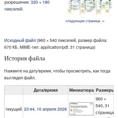
разрешение:
320 × 180
пикселей
.
следующая страница →
Исходный файл
‎
(960 × 540 пикселей, размер файла:
670 КБ, MIME-тип:
application/pdf
, 31 страница)
История файла
Нажмите на дату/время, чтобы просмотреть, как тогда
выглядел файл.
Дата/время
Миниатюра
Размеры
960 ×
540, 31
текущий
23:44, 10 апреля 2026
страница