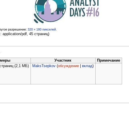
ругое разрешение:
320 × 180 пикселей
.
п:
application/pdf
, 45 страниц)
.
змеры
Участник
Примечание
 страниц
(2,1 МБ)
MaksTsepkov
(
обсуждение
|
вклад
)