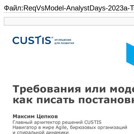
Файл:ReqVsModel-AnalystDays-2023a-T
Перейти к:
навигация
,
поиск