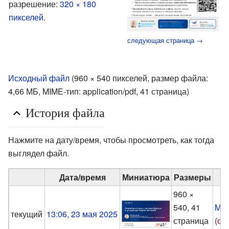
разрешение:
320 × 180
пикселей
.
следующая страница →
Исходный файл
‎
(960 × 540 пикселей, размер файла:
4,66 МБ, MIME-тип:
application/pdf
, 41 страница)
История файла
Нажмите на дату/время, чтобы просмотреть, как тогда
выглядел файл.
Дата/время
Миниатюра
Размеры
960 ×
540, 41
Mak
текущий
13:06, 23 мая 2025
страница
(
об